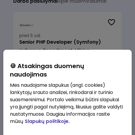
Darbo pasiūlymai
Apie mus
Privalumai
prieš 5 val.
Senior PHP Developer (Symfony)
Indigroup Recruitment
Vilnius
4500 - 6000 €/mėn.
Prieš mokesčius
🍪 Atsakingas duomenų
naudojimas
Mes naudojame slapukus (angl. cookies)
lankytojų srauto analizei, rinkodarai ir turinio
suasmeninimui. Portalo veikimui būtini slapukai
prieš 3 d.
yra įjungti pagal nutylėjimą, likusius galite valdyti
ERP Project Manager
nustatymuose. Daugiau informacijos rasite
Indigroup Recruitment klientas
Vilnius
mūsų
Slapukų politikoje.
4500 - 6000 €/mėn.
Prieš mokesčius