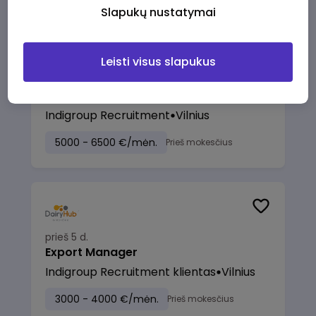
Slapukų nustatymai
Leisti visus slapukus
prieš 5 d.
Senior Python Software Engineer
Indigroup Recruitment
Vilnius
5000 - 6500 €/mėn.
Prieš mokesčius
prieš 5 d.
Export Manager
Indigroup Recruitment klientas
Vilnius
3000 - 4000 €/mėn.
Prieš mokesčius