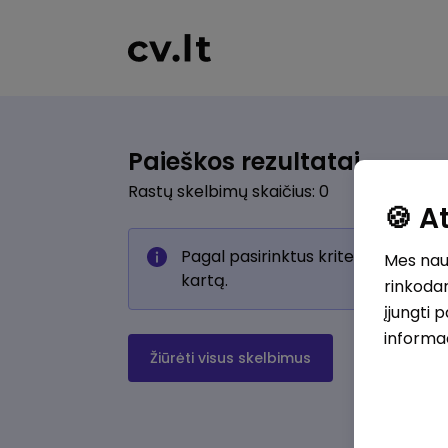
Paieškos rezultatai
Rastų skelbimų skaičius: 0
🍪 
Pagal pasirinktus kriterijus skelb
Mes naud
kartą.
rinkodar
įjungti 
informa
Žiūrėti visus skelbimus