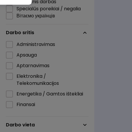
Nuotolinis darbas
Specialūs poreikiai / negalia
Вітаємо українців
Darbo sritis
Administravimas
Apsauga
Aptarnavimas
Elektronika /
Telekomunikacijos
Energetika / Gamtos ištekliai
Finansai
Informacinės technologijos
Darbo vieta
Kita