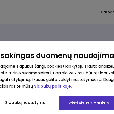
Darbd
Atsakingas duomenų naudojim
imų nerasta. Pakoreguokite paiešką ir bandykite dar
ojame slapukus (angl. cookies) lankytojų srauto analizei,
ai ir turinio suasmeninimui. Portalo veikimui būtini slapuka
pagal nutylėjimą, likusius galite valdyti nustatymuose. Daug
cijos rasite mūsų
Slapukų politikoje.
Slapukų nustatymai
Leisti visus slapukus