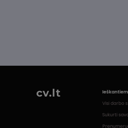
Ieškantie
Visi darbo 
Sukurti sav
Prenumeru