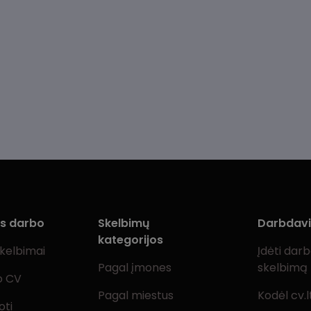
ms darbo
Skelbimų
Darbdav
kategorijos
skelbimai
Įdėti dar
Pagal įmones
skelbimą
o CV
Pagal miestus
Kodėl cv.l
oti