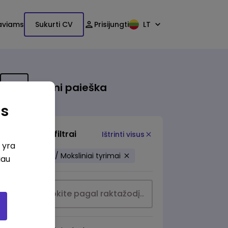
aviams
Sukurti CV
Prisijungti
LT
Išsami paieška
as
Papildomi filtrai
Ištrinti visus
i yra
Švietimas / Moksliniai tyrimai
iau