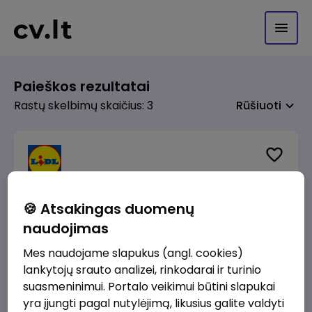
Paieškos rezultatai
Rastų skelbimų skaičius: 3
Rūšiuoti
prieš 2 sav.
Statybų kokybės ir projektų specialistas (-
🍪 Atsakingas duomenų
ė)
naudojimas
Lidl Lietuva, UAB
Vilnius
Mes naudojame slapukus (angl. cookies)
2800 - 3200 €/mėn.
Prieš mokesčius
lankytojų srauto analizei, rinkodarai ir turinio
suasmeninimui. Portalo veikimui būtini slapukai
yra įjungti pagal nutylėjimą, likusius galite valdyti