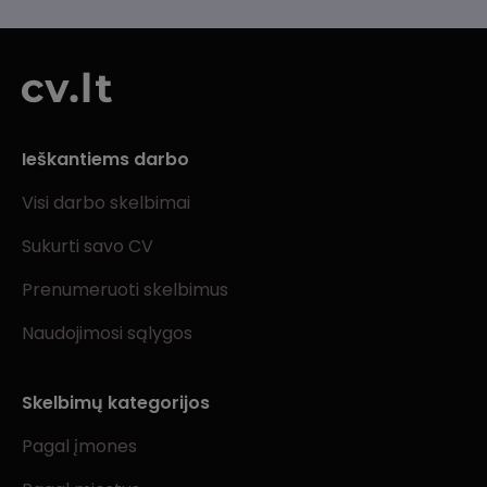
Ieškantiems darbo
Visi darbo skelbimai
Sukurti savo CV
Prenumeruoti skelbimus
Naudojimosi sąlygos
Skelbimų kategorijos
Pagal įmones