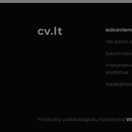
Ieškantie
Visi darbo 
Sukurti sav
Prenumeru
skelbimus
Naudojimos
Privatumo politika
Slapukų nustatymai