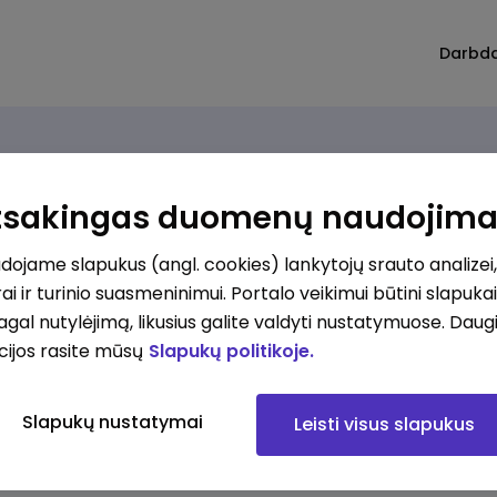
Darbd
Atsakingas duomenų naudojim
ojame slapukus (angl. cookies) lankytojų srauto analizei,
ai ir turinio suasmeninimui. Portalo veikimui būtini slapuka
pagal nutylėjimą, likusius galite valdyti nustatymuose. Daug
cijos rasite mūsų
Slapukų politikoje.
Slapukų nustatymai
Leisti visus slapukus