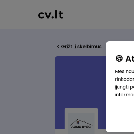
Grįžti į skelbimus
🍪 
Mes naud
rinkodar
įjungti 
informa