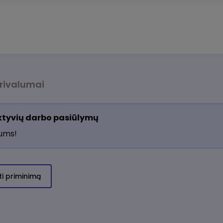
rivalumai
aktyvių darbo pasiūlymų
jums!
ti priminimą