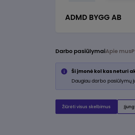
ADMD BYGG AB
Darbo pasiūlymai
Apie mus
P
Ši įmonė kol kas neturi 
Daugiau darbo pasiūlymų 
Žiūrėti visus skelbimus
Įjung