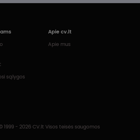
iams
Apie cv.lt
bo
Apie mus
t
si sąlygos
© 1999 - 2026 CV.lt Visos teisės saugomos