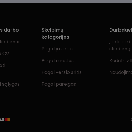
ms darbo
Skelbimų
Darbdav
kategorijos
skelbimai
Įdėti dar
Pagal įmones
skelbimą
o CV
Pagal miestus
Kodėl cv.l
oti
Pagal verslo sritis
Naudojimo
i sąlygos
Pagal pareigas