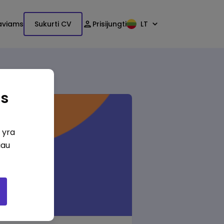
aviams
Sukurti CV
Prisijungti
LT
as
i yra
iau