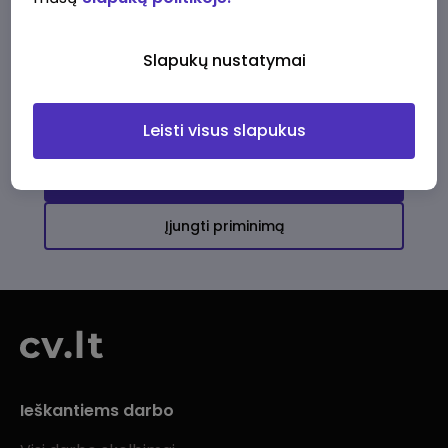
Ši įmonė kol kas neturi aktyvių
darbo pasiūlymų
Slapukų nustatymai
Daugiau darbo pasiūlymų jums!
Leisti visus slapukus
Žiūrėti visus skelbimus
Įjungti priminimą
Ieškantiems darbo