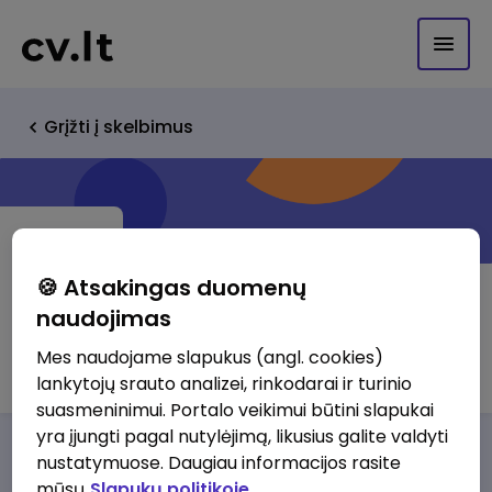
Grįžti į skelbimus
🍪 Atsakingas duomenų
naudojimas
Adolaura, UAB
Mes naudojame slapukus (angl. cookies)
lankytojų srauto analizei, rinkodarai ir turinio
suasmeninimui. Portalo veikimui būtini slapukai
yra įjungti pagal nutylėjimą, likusius galite valdyti
Darbo pasiūlymai
Apie mus
Privalumai
nustatymuose. Daugiau informacijos rasite
mūsų
Slapukų politikoje.