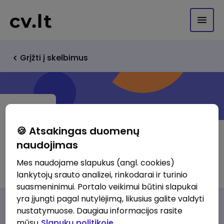
Grįžti į skelbimus
🍪 Atsakingas duomenų
naudojimas
ADS Capital, UAB
Mes naudojame slapukus (angl. cookies)
lankytojų srauto analizei, rinkodarai ir turinio
suasmeninimui. Portalo veikimui būtini slapukai
yra įjungti pagal nutylėjimą, likusius galite valdyti
Darbo pasiūlymai
Apie mus
Privalumai
nustatymuose. Daugiau informacijos rasite
mūsų
Slapukų politikoje.