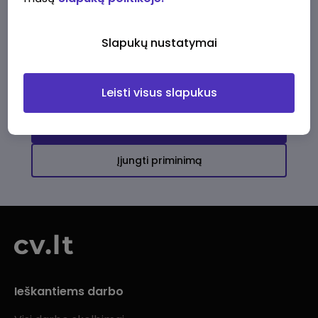
Ši įmonė kol kas neturi aktyvių
darbo pasiūlymų
Slapukų nustatymai
Daugiau darbo pasiūlymų jums!
Leisti visus slapukus
Žiūrėti visus skelbimus
Įjungti priminimą
Ieškantiems darbo