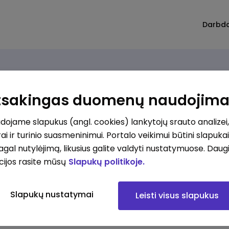
Darbd
Atsakingas duomenų naudojim
ojame slapukus (angl. cookies) lankytojų srauto analizei,
ai ir turinio suasmeninimui. Portalo veikimui būtini slapuka
pagal nutylėjimą, likusius galite valdyti nustatymuose. Daug
cijos rasite mūsų
Slapukų politikoje.
Slapukų nustatymai
Leisti visus slapukus