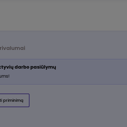
rivalumai
aktyvių darbo pasiūlymų
jums!
ti priminimą