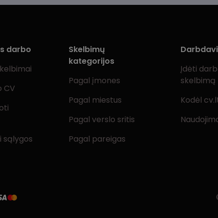
ms darbo
Skelbimų
Darbdav
kategorijos
skelbimai
Įdėti dar
Pagal įmones
skelbimą
o CV
Pagal miestus
Kodėl cv.l
oti
Pagal verslo sritis
Naudojimo
i sąlygos
Pagal pareigas