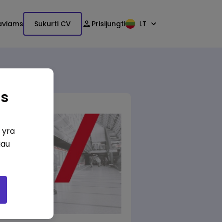
aviams
Sukurti CV
Prisijungti
LT
as
i yra
iau