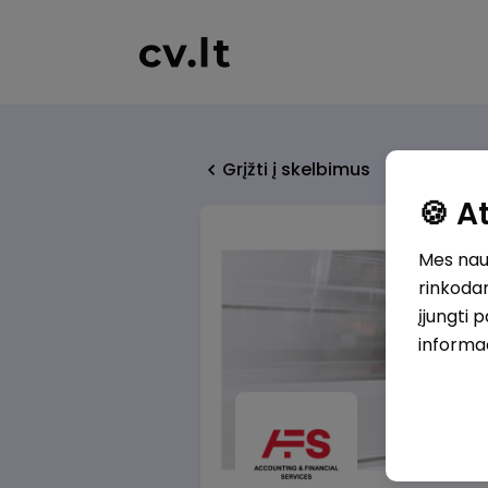
Grįžti į skelbimus
🍪 
Mes naud
rinkodar
įjungti 
informa