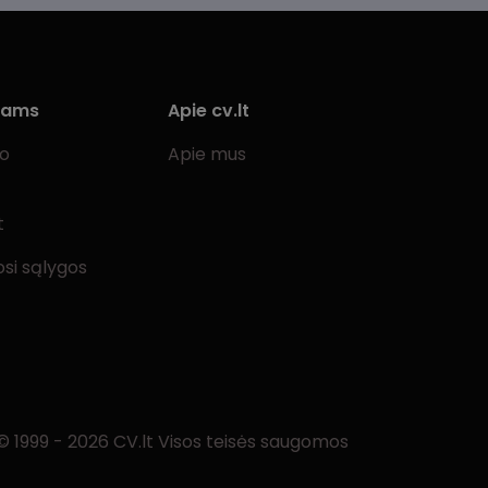
iams
Apie cv.lt
bo
Apie mus
t
si sąlygos
© 1999 - 2026 CV.lt Visos teisės saugomos