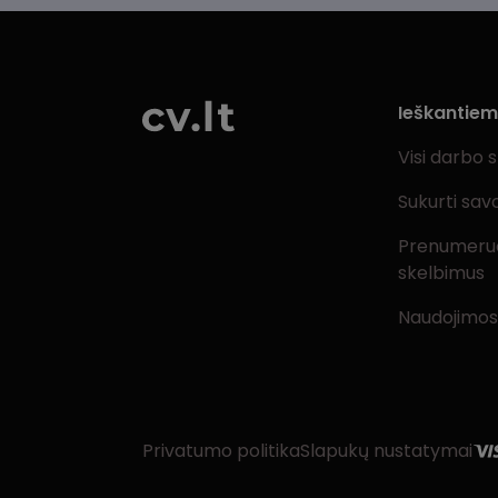
Ieškantie
Visi darbo 
Sukurti sav
Prenumeru
skelbimus
Naudojimos
Privatumo politika
Slapukų nustatymai