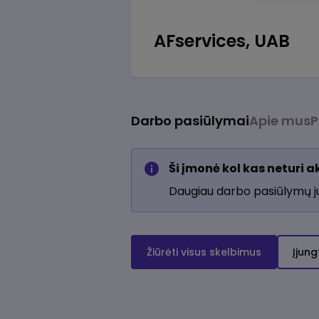
AFservices, UAB
Darbo pasiūlymai
Apie mus
P
Ši įmonė kol kas neturi 
Daugiau darbo pasiūlymų 
Žiūrėti visus skelbimus
Įjung