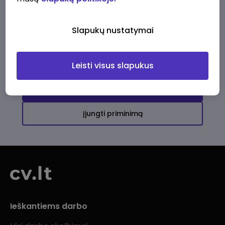
Ši įmonė kol kas neturi aktyvių
darbo pasiūlymų
Slapukų nustatymai
Daugiau darbo pasiūlymų jums!
Leisti visus slapukus
Žiūrėti visus skelbimus
Įjungti priminimą
Ieškantiems darbo