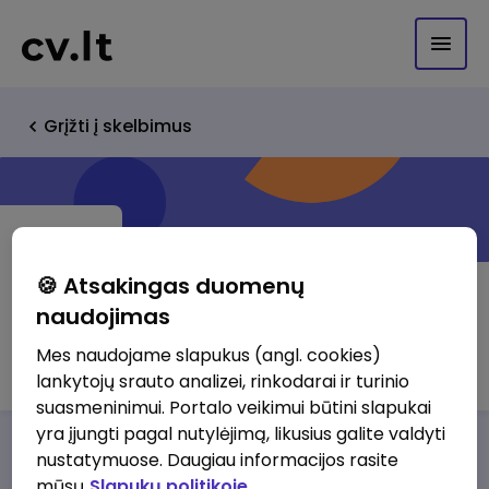
Grįžti į skelbimus
🍪 Atsakingas duomenų
naudojimas
Ala Širaliova
Mes naudojame slapukus (angl. cookies)
lankytojų srauto analizei, rinkodarai ir turinio
suasmeninimui. Portalo veikimui būtini slapukai
yra įjungti pagal nutylėjimą, likusius galite valdyti
Darbo pasiūlymai
Apie mus
Privalumai
nustatymuose. Daugiau informacijos rasite
mūsų
Slapukų politikoje.