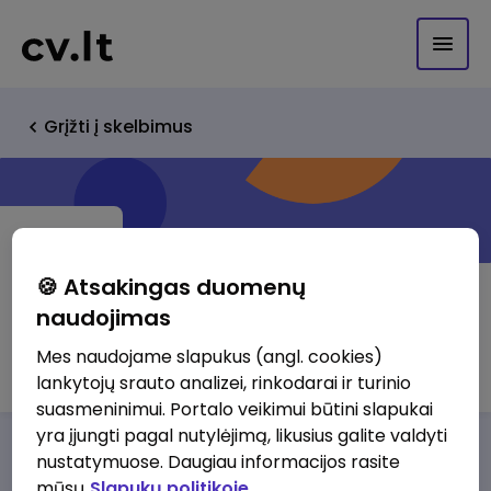
Grįžti į skelbimus
🍪 Atsakingas duomenų
naudojimas
Alginsta, UAB
Mes naudojame slapukus (angl. cookies)
lankytojų srauto analizei, rinkodarai ir turinio
suasmeninimui. Portalo veikimui būtini slapukai
yra įjungti pagal nutylėjimą, likusius galite valdyti
Darbo pasiūlymai
Apie mus
Privalumai
nustatymuose. Daugiau informacijos rasite
mūsų
Slapukų politikoje.