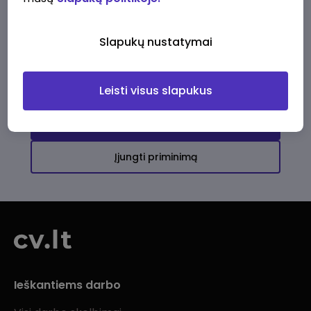
Ši įmonė kol kas neturi aktyvių
darbo pasiūlymų
Slapukų nustatymai
Daugiau darbo pasiūlymų jums!
Leisti visus slapukus
Žiūrėti visus skelbimus
Įjungti priminimą
Ieškantiems darbo