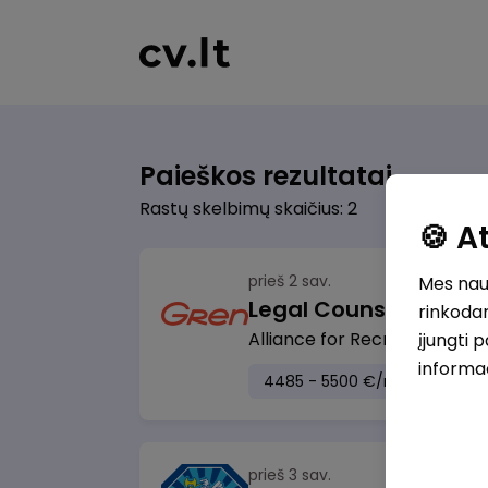
Paieškos rezultatai
Rastų skelbimų skaičius: 2
🍪 
prieš 2 sav.
Mes naud
Legal Counsel
rinkodar
Alliance for Recruitment
Vi
įjungti 
informa
4485 - 5500 €/mėn.
Prieš 
prieš 3 sav.