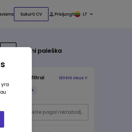
aviams
Sukurti CV
Prisijungti
LT
Išsami paieška
as
Papildomi filtrai
Ištrinti visus
i yra
Apsauga
iau