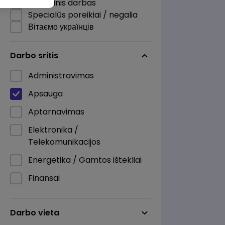
Nuotolinis darbas
Specialūs poreikiai / negalia
Вітаємо українців
Darbo sritis
Administravimas
Apsauga
Aptarnavimas
Elektronika /
Telekomunikacijos
Energetika / Gamtos ištekliai
Finansai
Informacinės technologijos
Darbo vieta
Kita