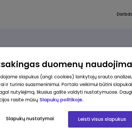
Darbd
Rūšiuoti
Atsakingas duomenų naudojim
ojame slapukus (angl. cookies) lankytojų srauto analizei,
ai ir turinio suasmeninimui. Portalo veikimui būtini slapuka
lnius
pagal nutylėjimą, likusius galite valdyti nustatymuose. Daug
cijos rasite mūsų
Slapukų politikoje.
mokesčius
Slapukų nustatymai
Leisti visus slapukus