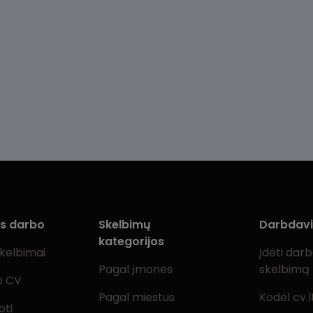
ms darbo
Skelbimų
Darbdav
kategorijos
skelbimai
Įdėti dar
Pagal įmones
skelbimą
o CV
Pagal miestus
Kodėl cv.l
oti