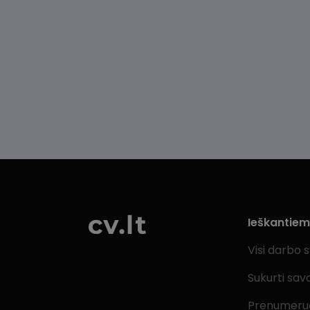
Ieškantie
Visi darbo 
Sukurti sav
Prenumeru