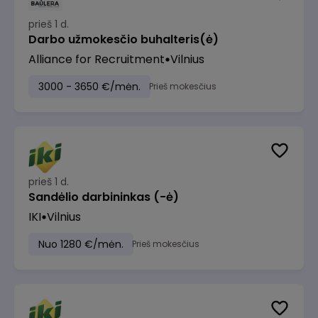
prieš 1 d.
Darbo užmokesčio buhalteris(ė)
Alliance for Recruitment
Vilnius
3000 - 3650 €/mėn.
Prieš mokesčius
prieš 1 d.
Sandėlio darbininkas (-ė)
IKI
Vilnius
Nuo 1280 €/mėn.
Prieš mokesčius