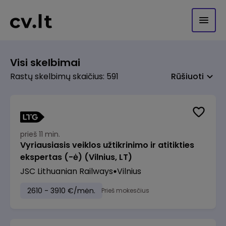
Visi skelbimai
Rastų skelbimų skaičius: 591
Rūšiuoti
prieš 11 min.
Vyriausiasis veiklos užtikrinimo ir atitikties
ekspertas (-ė) (Vilnius, LT)
JSC Lithuanian Railways
Vilnius
2610 - 3910 €/mėn.
Prieš mokesčius