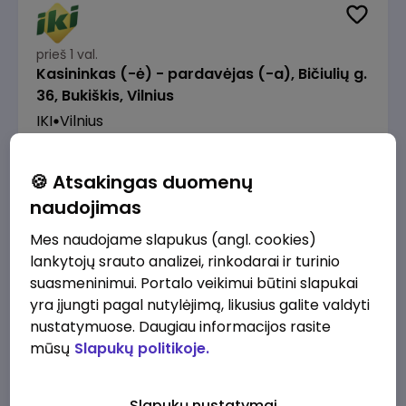
prieš 1 val.
Kasininkas (-ė) - pardavėjas (-a), Bičiulių g.
36, Bukiškis, Vilnius
IKI
Vilnius
1230 - 1325 €/mėn.
Prieš mokesčius
🍪 Atsakingas duomenų
naudojimas
Mes naudojame slapukus (angl. cookies)
lankytojų srauto analizei, rinkodarai ir turinio
prieš 1 val.
suasmeninimui. Portalo veikimui būtini slapukai
Prekių surinkėjas (-a) - pickeris, Senasis
yra įjungti pagal nutylėjimą, likusius galite valdyti
Ukmergės kelias 8, Avižieniai
nustatymuose. Daugiau informacijos rasite
IKI
Vilnius
mūsų
Slapukų politikoje.
1230 - 1968 €/mėn.
Prieš mokesčius
Slapukų nustatymai