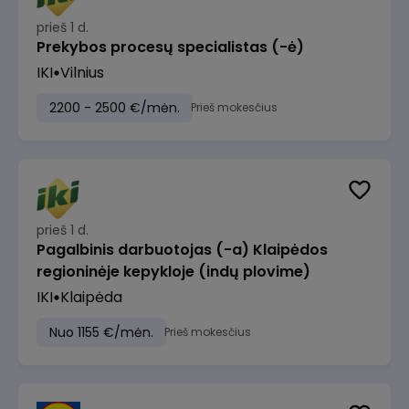
prieš 1 d.
Prekybos procesų specialistas (-ė)
IKI
Vilnius
2200 - 2500 €/mėn.
Prieš mokesčius
prieš 1 d.
Pagalbinis darbuotojas (-a) Klaipėdos
regioninėje kepykloje (indų plovime)
IKI
Klaipėda
Nuo 1155 €/mėn.
Prieš mokesčius