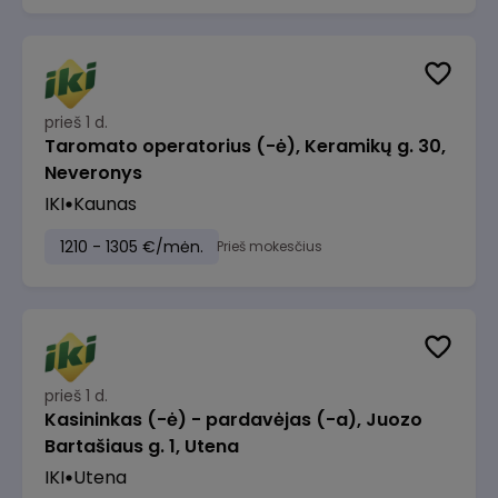
prieš 1 d.
Taromato operatorius (-ė), Keramikų g. 30,
Neveronys
IKI
Kaunas
1210 - 1305 €/mėn.
Prieš mokesčius
prieš 1 d.
Kasininkas (-ė) - pardavėjas (-a), Juozo
Bartašiaus g. 1, Utena
IKI
Utena