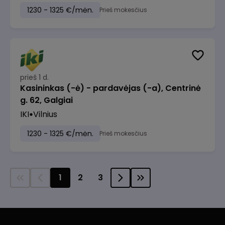
1230 - 1325 €/mėn.
Prieš mokesčius
prieš 1 d.
Kasininkas (-ė) - pardavėjas (-a), Centrinė
g. 62, Galgiai
IKI
Vilnius
1230 - 1325 €/mėn.
Prieš mokesčius
1
2
3