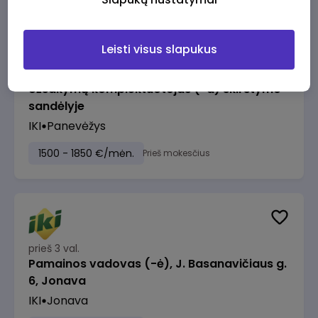
Leisti visus slapukus
prieš 3 val.
Užsakymų komplektuotojas (-a) skirstymo
sandėlyje
IKI
Panevėžys
1500 - 1850 €/mėn.
Prieš mokesčius
prieš 3 val.
Pamainos vadovas (-ė), J. Basanavičiaus g.
6, Jonava
IKI
Jonava