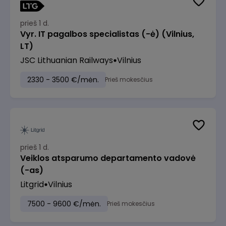
prieš 1 d.
Vyr. IT pagalbos specialistas (-ė) (Vilnius,
LT)
JSC Lithuanian Railways
Vilnius
2330 - 3500 €/mėn.
Prieš mokesčius
prieš 1 d.
Veiklos atsparumo departamento vadovė
(-as)
Litgrid
Vilnius
7500 - 9600 €/mėn.
Prieš mokesčius