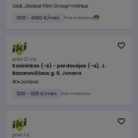
UAB „Global Film Group“
Vilnius
1200 - 4000 €/mėn.
Prieš mokesčius
prieš 22 val.
Kasininkas (-ė) - pardavėjas (-a), J.
Basanavičiaus g. 6, Jonava
IKI
Jonava
1230 - 1325 €/mėn.
Prieš mokesčius
prieš 1 d.