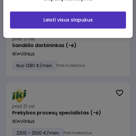
Leisti visus slapukus
prieš 21 val.
Sandėlio darbininkas (-ė)
IKI
Vilnius
Nuo 1280 €/mėn.
Prieš mokesčius
prieš 21 val.
Prekybos procesų specialistas (-ė)
IKI
Vilnius
2200 - 2500 €/mėn.
Prieš mokesčius