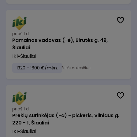
prieš 1 d.
Pamainos vadovas (-ė), Birutės g. 49,
Šiauliai
IKI
Šiauliai
1320 - 1600 €/mėn.
Prieš mokesčius
prieš 1 d.
Prekių surinkėjas (-a) - pickeris, Vilniaus g.
220 - 1, Šiauliai
IKI
Šiauliai