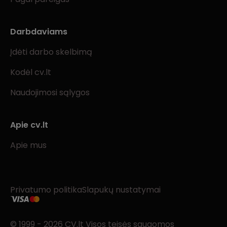
Darbdaviams
Įdėti darbo skelbimą
Kodėl cv.lt
Naudojimosi sąlygos
Apie cv.lt
Apie mus
Privatumo politika
Slapukų nustatymai
© 1999 - 2026 CV.lt Visos teisės saugomos