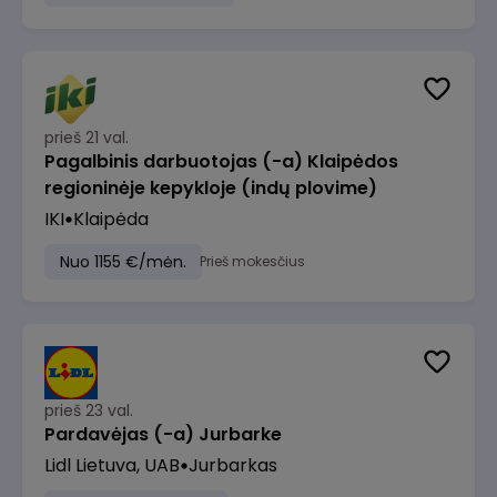
prieš 21 val.
Pagalbinis darbuotojas (-a) Klaipėdos
regioninėje kepykloje (indų plovime)
IKI
Klaipėda
Nuo 1155 €/mėn.
Prieš mokesčius
prieš 23 val.
Pardavėjas (-a) Jurbarke
Lidl Lietuva, UAB
Jurbarkas