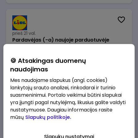
prieš 21 val.
Pardavėjas (-a) naujoje parduotuvėje
Rokeliuose (NEMOKAMAS TRANSPORTAS)
Lidl Lietuva, UAB
Kaunas
🍪 Atsakingas duomenų
1715 - 2170 €/mėn.
Prieš mokesčius
naudojimas
Mes naudojame slapukus (angl. cookies)
lankytojų srauto analizei, rinkodarai ir turinio
suasmeninimui. Portalo veikimui būtini slapukai
yra įjungti pagal nutylėjimą, likusius galite valdyti
prieš 21 val.
nustatymuose. Daugiau informacijos rasite
Darbo užmokesčio buhalteris(ė)
mūsų
Slapukų politikoje.
Alliance for Recruitment
Vilnius
3000 - 3650 €/mėn.
Slapukų nustatymai
Prieš mokesčius