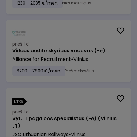
1230 - 2035 €/mėn.
Prieš mokesčius
prieš 1 d.
Vidaus audito skyriaus vadovas (-ė)
Alliance for Recruitment
Vilnius
6200 - 7800 €/mėn.
Prieš mokesčius
prieš 1 d.
Vyr. IT pagalbos specialistas (-ė) (Vilnius,
LT)
JSC Lithuanian Railways
Vilnius