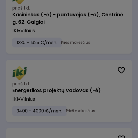
prieš 1 d.
Kasininkas (-ė) - pardavėjas (-a), Centrinė
g. 62, Galgiai
IKI
Vilnius
1230 - 1325 €/mėn.
Prieš mokesčius
prieš 1 d.
Energetikos projektų vadovas (-ė)
IKI
Vilnius
3400 - 4000 €/mėn.
Prieš mokesčius