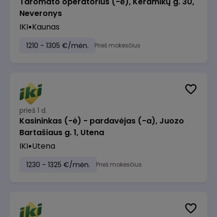
Taromato operatorius (-ė), Keramikų g. 30,
Neveronys
IKI
Kaunas
1210 - 1305 €/mėn.
Prieš mokesčius
prieš 1 d.
Kasininkas (-ė) - pardavėjas (-a), Juozo
Bartašiaus g. 1, Utena
IKI
Utena
1230 - 1325 €/mėn.
Prieš mokesčius