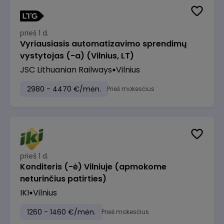
prieš 1 d.
Vyriausiasis automatizavimo sprendimų
vystytojas (-a) (Vilnius, LT)
JSC Lithuanian Railways
Vilnius
2980 - 4470 €/mėn.
Prieš mokesčius
prieš 1 d.
Konditeris (-ė) Vilniuje (apmokome
neturinčius patirties)
IKI
Vilnius
1260 - 1460 €/mėn.
Prieš mokesčius