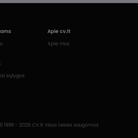
iams
Apie cv.lt
bo
Apie mus
t
si sąlygos
© 1999 - 2026 CV.lt Visos teisės saugomos