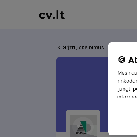
Grįžti į skelbimus
🍪 
Mes naud
rinkodar
įjungti 
informa