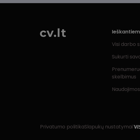
Ieškantie
Visi darbo 
Sukurti sav
Prenumeru
skelbimus
Naudojimos
Privatumo politika
Slapukų nustatymai