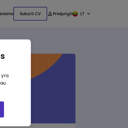
aviams
Sukurti CV
Prisijungti
LT
as
i yra
iau