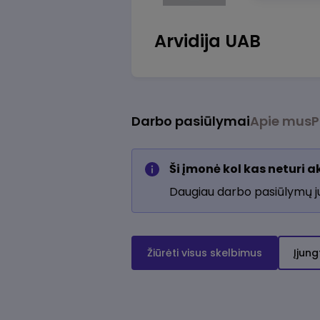
Arvidija UAB
Darbo pasiūlymai
Apie mus
P
Ši įmonė kol kas neturi 
Daugiau darbo pasiūlymų 
Žiūrėti visus skelbimus
Įjung