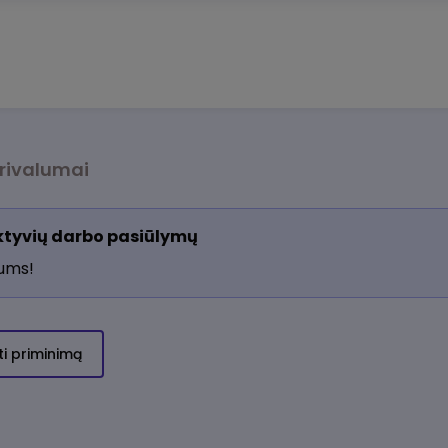
rivalumai
aktyvių darbo pasiūlymų
jums!
ti priminimą