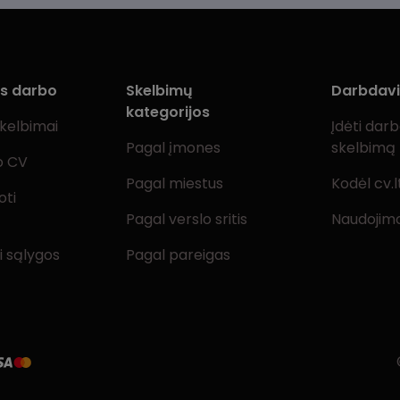
ms darbo
Skelbimų
Darbdav
kategorijos
skelbimai
Įdėti dar
Pagal įmones
skelbimą
o CV
Pagal miestus
Kodėl cv.l
oti
Pagal verslo sritis
Naudojimo
i sąlygos
Pagal pareigas