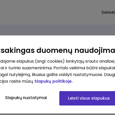
Darbd
Atsakingas duomenų naudojim
ojame slapukus (angl. cookies) lankytojų srauto analizei,
ai ir turinio suasmeninimui. Portalo veikimui būtini slapuka
pagal nutylėjimą, likusius galite valdyti nustatymuose. Daug
cijos rasite mūsų
Slapukų politikoje.
Slapukų nustatymai
Leisti visus slapukus