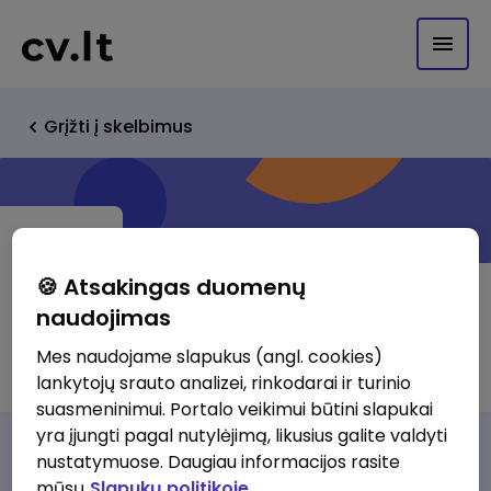
Grįžti į skelbimus
🍪 Atsakingas duomenų
naudojimas
Asanta Group, UAB
Mes naudojame slapukus (angl. cookies)
lankytojų srauto analizei, rinkodarai ir turinio
suasmeninimui. Portalo veikimui būtini slapukai
yra įjungti pagal nutylėjimą, likusius galite valdyti
Darbo pasiūlymai
Apie mus
Privalumai
nustatymuose. Daugiau informacijos rasite
mūsų
Slapukų politikoje.