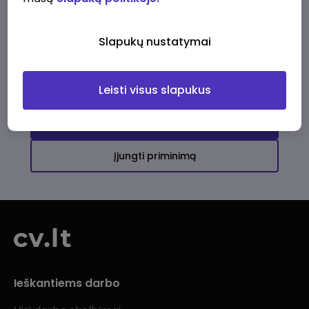
Ši įmonė kol kas neturi aktyvių
darbo pasiūlymų
Slapukų nustatymai
Daugiau darbo pasiūlymų jums!
Leisti visus slapukus
Žiūrėti visus skelbimus
Įjungti priminimą
Ieškantiems darbo