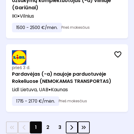
Užsakymų komplektuotojas (-a) Vilniuje
(Gariūnai)
IKI
Vilnius
1500 - 2500 €/mėn.
Prieš mokesčius
prieš 3 d.
Pardavėjas (-a) naujoje parduotuvėje
Rokeliuose (NEMOKAMAS TRANSPORTAS)
Lidl Lietuva, UAB
Kaunas
1715 - 2170 €/mėn.
Prieš mokesčius
1
2
3