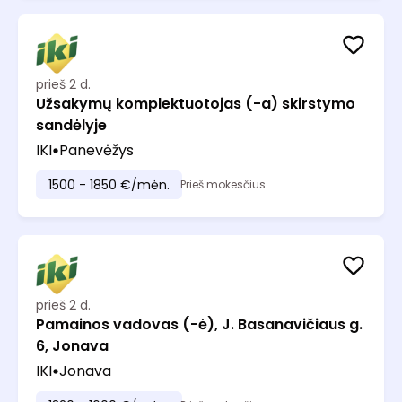
prieš 2 d.
Užsakymų komplektuotojas (-a) skirstymo
sandėlyje
IKI
Panevėžys
1500 - 1850 €/mėn.
Prieš mokesčius
prieš 2 d.
Pamainos vadovas (-ė), J. Basanavičiaus g.
6, Jonava
IKI
Jonava