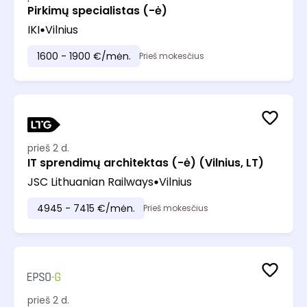
Pirkimų specialistas (-ė)
IKI
Vilnius
1600 - 1900 €/mėn.
Prieš mokesčius
prieš 2 d.
IT sprendimų architektas (-ė) (Vilnius, LT)
JSC Lithuanian Railways
Vilnius
4945 - 7415 €/mėn.
Prieš mokesčius
prieš 2 d.