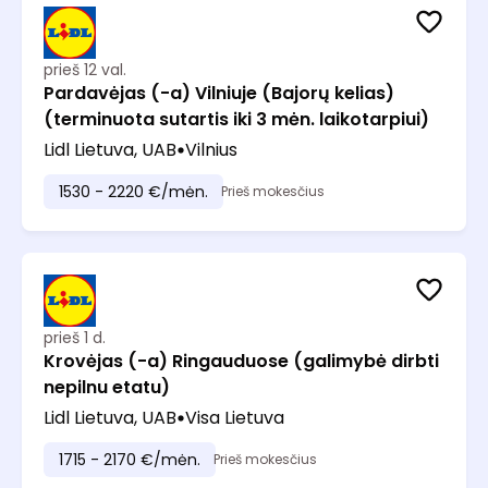
prieš 12 val.
Pardavėjas (-a) Vilniuje (Bajorų kelias)
(terminuota sutartis iki 3 mėn. laikotarpiui)
Lidl Lietuva, UAB
Vilnius
1530 - 2220 €/mėn.
Prieš mokesčius
prieš 1 d.
Krovėjas (-a) Ringauduose (galimybė dirbti
nepilnu etatu)
Lidl Lietuva, UAB
Visa Lietuva
1715 - 2170 €/mėn.
Prieš mokesčius