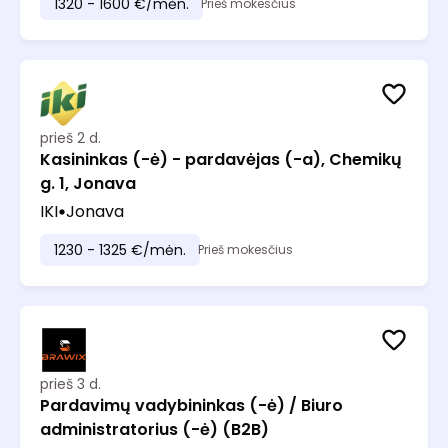
1320 - 1600 €/mėn.
Prieš mokesčius
prieš 2 d.
Kasininkas (-ė) - pardavėjas (-a), Chemikų
g. 1, Jonava
IKI
Jonava
1230 - 1325 €/mėn.
Prieš mokesčius
prieš 3 d.
Pardavimų vadybininkas (-ė) / Biuro
administratorius (-ė) (B2B)