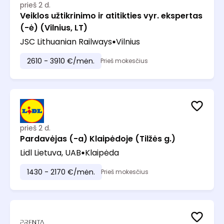
prieš 2 d.
Veiklos užtikrinimo ir atitikties vyr. ekspertas
(-ė) (Vilnius, LT)
JSC Lithuanian Railways
Vilnius
2610 - 3910 €/mėn.
Prieš mokesčius
prieš 2 d.
Pardavėjas (-a) Klaipėdoje (Tilžės g.)
Lidl Lietuva, UAB
Klaipėda
1430 - 2170 €/mėn.
Prieš mokesčius