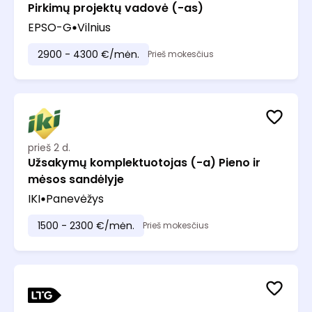
Pirkimų projektų vadovė (-as)
EPSO-G
Vilnius
2900 - 4300 €/mėn.
Prieš mokesčius
prieš 2 d.
Užsakymų komplektuotojas (-a) Pieno ir
mėsos sandėlyje
IKI
Panevėžys
1500 - 2300 €/mėn.
Prieš mokesčius