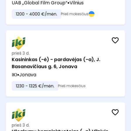
UAB „Global Film Group“
Vilnius
1200 - 4000 €/mėn.
Prieš mokesčius
prieš 3 d.
Kasininkas (-ė) - pardavėjas (-a), J.
Basanavičiaus g. 6, Jonava
IKI
Jonava
1230 - 1325 €/mėn.
Prieš mokesčius
prieš 3 d.