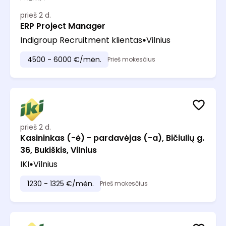
prieš 2 d.
ERP Project Manager
Indigroup Recruitment klientas
Vilnius
4500 - 6000 €/mėn.
Prieš mokesčius
prieš 2 d.
Kasininkas (-ė) - pardavėjas (-a), Bičiulių g.
36, Bukiškis, Vilnius
IKI
Vilnius
1230 - 1325 €/mėn.
Prieš mokesčius