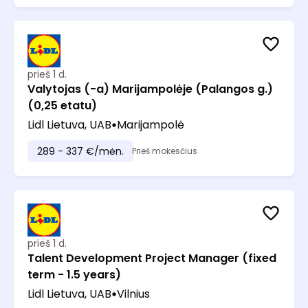
prieš 1 d.
Valytojas (-a) Marijampolėje (Palangos g.)
(0,25 etatu)
Lidl Lietuva, UAB
Marijampolė
289 - 337 €/mėn.
Prieš mokesčius
prieš 1 d.
Talent Development Project Manager (fixed
term - 1.5 years)
Lidl Lietuva, UAB
Vilnius