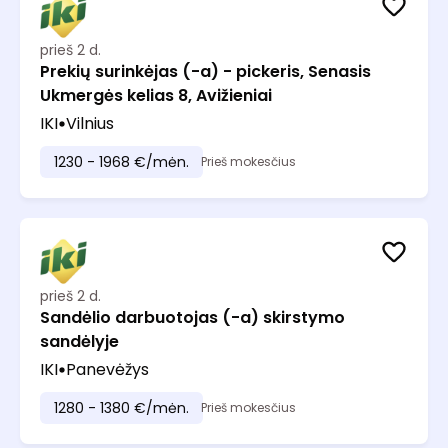
prieš 2 d.
Prekių surinkėjas (-a) - pickeris, Senasis
Ukmergės kelias 8, Avižieniai
IKI
Vilnius
1230 - 1968 €/mėn.
Prieš mokesčius
prieš 2 d.
Sandėlio darbuotojas (-a) skirstymo
sandėlyje
IKI
Panevėžys
1280 - 1380 €/mėn.
Prieš mokesčius