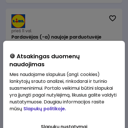
prieš 11 val.
Pardavėjas (-a) naujoje parduotuvėje
Rokeliuose (NEMOKAMAS TRANSPORTAS)
Lidl Lietuva, UAB
Kaunas
🍪 Atsakingas duomenų
1715 - 2170 €/mėn.
Prieš mokesčius
naudojimas
Mes naudojame slapukus (angl. cookies)
lankytojų srauto analizei, rinkodarai ir turinio
suasmeninimui. Portalo veikimui būtini slapukai
yra įjungti pagal nutylėjimą, likusius galite valdyti
prieš 11 val.
nustatymuose. Daugiau informacijos rasite
Darbo užmokesčio buhalteris(ė)
mūsų
Slapukų politikoje.
Alliance for Recruitment
Vilnius
3000 - 3650 €/mėn.
Slapukų nustatymai
Prieš mokesčius