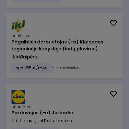
prieš 11 val.
Pagalbinis darbuotojas (-a) Klaipėdos
regioninėje kepykloje (indų plovime)
IKI
Klaipėda
Nuo 1155 €/mėn.
Prieš mokesčius
prieš 13 val.
Pardavėjas (-a) Jurbarke
Lidl Lietuva, UAB
Jurbarkas