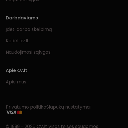
Darbdaviams
Įdėti darbo skelbimą
Kodėl cv.lt
Naudojimosi sąlygos
Apie cv.lt
Apie mus
Privatumo politika
Slapukų nustatymai
© 1999 - 2026 CV.lt Visos teisės saugomos