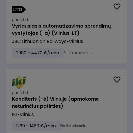
prieš 1 d.
Vyriausiasis automatizavimo sprendimų
vystytojas (-a) (Vilnius, LT)
JSC Lithuanian Railways
Vilnius
2980 - 4470 €/mėn.
Prieš mokesčius
prieš 1 d.
Konditeris (-ė) Vilniuje (apmokome
neturinčius patirties)
IKI
Vilnius
1260 - 1460 €/mėn.
Prieš mokesčius