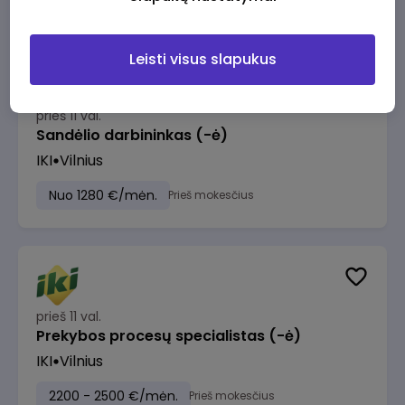
Leisti visus slapukus
prieš 11 val.
Sandėlio darbininkas (-ė)
IKI
Vilnius
Nuo 1280 €/mėn.
Prieš mokesčius
prieš 11 val.
Prekybos procesų specialistas (-ė)
IKI
Vilnius
2200 - 2500 €/mėn.
Prieš mokesčius