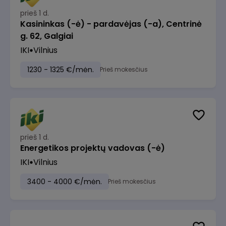
prieš 1 d.
Kasininkas (-ė) - pardavėjas (-a), Centrinė
g. 62, Galgiai
IKI
Vilnius
1230 - 1325 €/mėn.
Prieš mokesčius
prieš 1 d.
Energetikos projektų vadovas (-ė)
IKI
Vilnius
3400 - 4000 €/mėn.
Prieš mokesčius