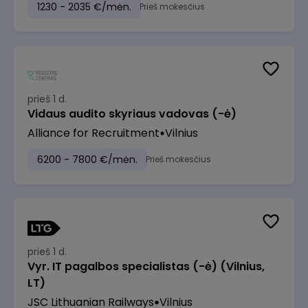
1230 - 2035 €/mėn.
Prieš mokesčius
prieš 1 d.
Vidaus audito skyriaus vadovas (-ė)
Alliance for Recruitment
Vilnius
6200 - 7800 €/mėn.
Prieš mokesčius
prieš 1 d.
Vyr. IT pagalbos specialistas (-ė) (Vilnius,
LT)
JSC Lithuanian Railways
Vilnius