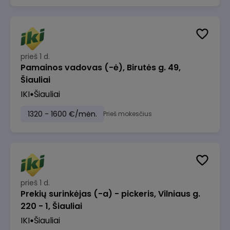
prieš 1 d.
Pamainos vadovas (-ė), Birutės g. 49,
Šiauliai
IKI
Šiauliai
1320 - 1600 €/mėn.
Prieš mokesčius
prieš 1 d.
Prekių surinkėjas (-a) - pickeris, Vilniaus g.
220 - 1, Šiauliai
IKI
Šiauliai