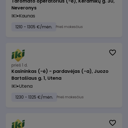
Taromato operatorius (-ė), Keramikų g. 30,
Neveronys
IKI
Kaunas
1210 - 1305 €/mėn.
Prieš mokesčius
prieš 1 d.
Kasininkas (-ė) - pardavėjas (-a), Juozo
Bartašiaus g. 1, Utena
IKI
Utena
1230 - 1325 €/mėn.
Prieš mokesčius