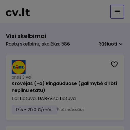
Visi skelbimai
Rastų skelbimų skaičius: 586
Rūšiuoti
prieš 3 val.
Krovėjas (-a) Ringauduose (galimybė dirbti
nepilnu etatu)
Lidl Lietuva, UAB
Visa Lietuva
1715 - 2170 €/mėn.
Prieš mokesčius