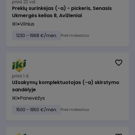
prieš 22 val.
Prekių surinkėjas (-a) - pickeris, Senasis
Ukmergės kelias 8, Avižieniai
IKI
Vilnius
1230 - 1968 €/mėn.
Prieš mokesčius
prieš 1 d.
Užsakymų komplektuotojas (-a) skirstymo
sandėlyje
IKI
Panevėžys
1500 - 1850 €/mėn.
Prieš mokesčius