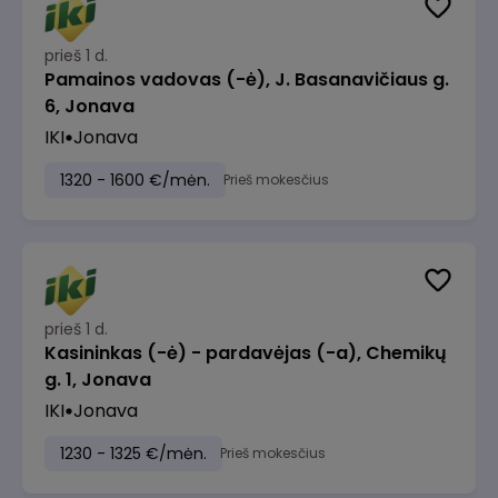
prieš 1 d.
Pamainos vadovas (-ė), J. Basanavičiaus g.
6, Jonava
IKI
Jonava
1320 - 1600 €/mėn.
Prieš mokesčius
prieš 1 d.
Kasininkas (-ė) - pardavėjas (-a), Chemikų
g. 1, Jonava
IKI
Jonava
1230 - 1325 €/mėn.
Prieš mokesčius