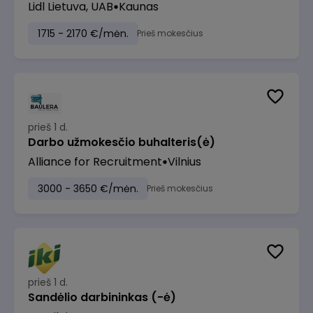
Lidl Lietuva, UAB
Kaunas
1715 - 2170 €/mėn.
Prieš mokesčius
prieš 1 d.
Darbo užmokesčio buhalteris(ė)
Alliance for Recruitment
Vilnius
3000 - 3650 €/mėn.
Prieš mokesčius
prieš 1 d.
Sandėlio darbininkas (-ė)