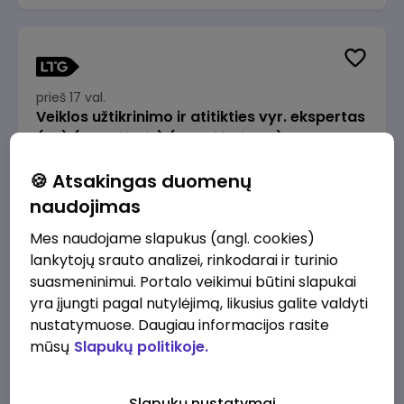
prieš 17 val.
Veiklos užtikrinimo ir atitikties vyr. ekspertas
(-ė) (Radviliškis) (Radviliškis, LT)
JSC Lithuanian Railways
Radviliškis
🍪 Atsakingas duomenų
2610 - 3910 €/mėn.
Prieš mokesčius
naudojimas
Mes naudojame slapukus (angl. cookies)
lankytojų srauto analizei, rinkodarai ir turinio
suasmeninimui. Portalo veikimui būtini slapukai
yra įjungti pagal nutylėjimą, likusius galite valdyti
prieš 17 val.
nustatymuose. Daugiau informacijos rasite
Veiklos užtikrinimo ir atitikties vyr. ekspertas
mūsų
Slapukų politikoje.
(-ė) (Kaunas) (Kaunas, LT)
JSC Lithuanian Railways
Kaunas
Slapukų nustatymai