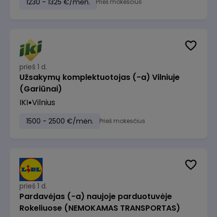
1230 - 1325 €/mėn.
Prieš mokesčius
prieš 1 d.
Užsakymų komplektuotojas (-a) Vilniuje
(Gariūnai)
IKI
Vilnius
1500 - 2500 €/mėn.
Prieš mokesčius
prieš 1 d.
Pardavėjas (-a) naujoje parduotuvėje
Rokeliuose (NEMOKAMAS TRANSPORTAS)