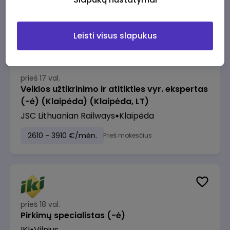
2610 - 3910 €/mėn.
Prieš mokesčius
Leisti visus slapukus
prieš 17 val.
Veiklos užtikrinimo ir atitikties vyr. ekspertas
(-ė) (Klaipėda) (Klaipėda, LT)
JSC Lithuanian Railways
Klaipėda
2610 - 3910 €/mėn.
Prieš mokesčius
prieš 18 val.
Pirkimų specialistas (-ė)
IKI
Vilnius