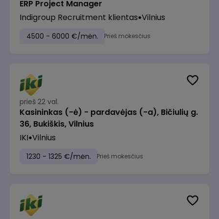
ERP Project Manager
Indigroup Recruitment klientas
Vilnius
4500 - 6000 €/mėn.
Prieš mokesčius
prieš 22 val.
Kasininkas (-ė) - pardavėjas (-a), Bičiulių g.
36, Bukiškis, Vilnius
IKI
Vilnius
1230 - 1325 €/mėn.
Prieš mokesčius