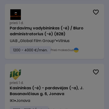
prieš 1 d.
Pardavimų vadybininkas (-ė) / Biuro
administratorius (-ė) (B2B)
UAB „Global Film Group“
Vilnius
1200 - 4000 €/mėn.
Prieš mokesčius
prieš 1 d.
Kasininkas (-ė) - pardavėjas (-a), J.
Basanavičiaus g. 6, Jonava
IKI
Jonava