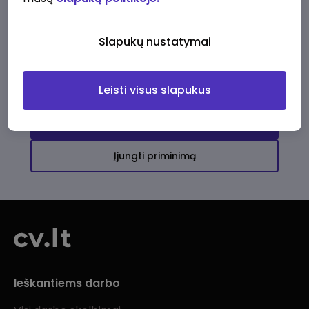
Ši įmonė kol kas neturi aktyvių
darbo pasiūlymų
Slapukų nustatymai
Daugiau darbo pasiūlymų jums!
Leisti visus slapukus
Žiūrėti visus skelbimus
Įjungti priminimą
Ieškantiems darbo