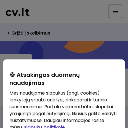
Grįžti į skelbimus
🍪 Atsakingas duomenų
naudojimas
AV Systems, UAB
Mes naudojame slapukus (angl. cookies)
lankytojų srauto analizei, rinkodarai ir turinio
suasmeninimui. Portalo veikimui būtini slapukai
yra įjungti pagal nutylėjimą, likusius galite valdyti
Darbo pasiūlymai
Apie mus
Privalumai
nustatymuose. Daugiau informacijos rasite
mūsų
Slapukų politikoje.