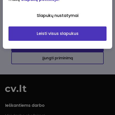
Ši įmonė kol kas neturi aktyvių
darbo pasiūlymų
Slapukų nustatymai
Daugiau darbo pasiūlymų jums!
Leisti visus slapukus
Žiūrėti visus skelbimus
Įjungti priminimą
Ieškantiems darbo