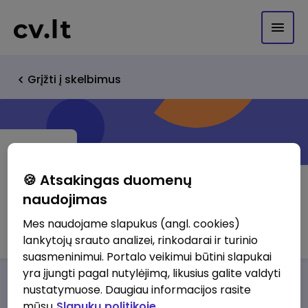
Grįžti į skelbimus
🍪 Atsakingas duomenų
naudojimas
BALDORA UAB
Mes naudojame slapukus (angl. cookies)
lankytojų srauto analizei, rinkodarai ir turinio
suasmeninimui. Portalo veikimui būtini slapukai
yra įjungti pagal nutylėjimą, likusius galite valdyti
Darbo pasiūlymai
Apie mus
Privalumai
nustatymuose. Daugiau informacijos rasite
mūsų
Slapukų politikoje.