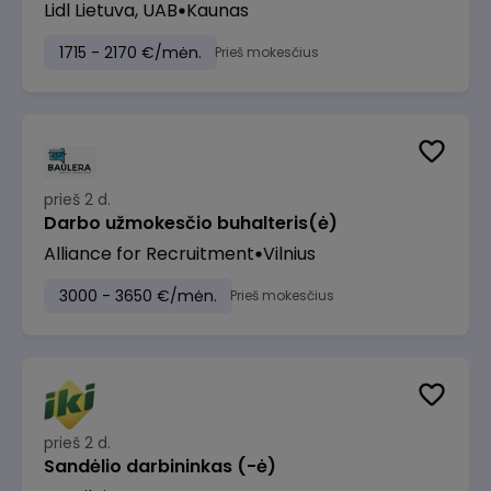
Lidl Lietuva, UAB
Kaunas
1715 - 2170 €/mėn.
Prieš mokesčius
prieš 2 d.
Darbo užmokesčio buhalteris(ė)
Alliance for Recruitment
Vilnius
3000 - 3650 €/mėn.
Prieš mokesčius
prieš 2 d.
Sandėlio darbininkas (-ė)