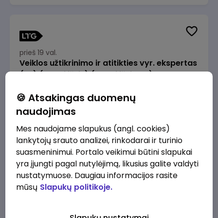
prieš 19 val.
Veiklos užtikrinimo ir atitikties vyr. ekspertas
(-ė) (Radviliškis) (Radviliškis, LT)
JSC Lithuanian Railways
Radviliškis
🍪 Atsakingas duomenų
2610 - 3910 €/mėn.
Prieš mokesčius
naudojimas
Mes naudojame slapukus (angl. cookies)
lankytojų srauto analizei, rinkodarai ir turinio
suasmeninimui. Portalo veikimui būtini slapukai
yra įjungti pagal nutylėjimą, likusius galite valdyti
prieš 19 val.
nustatymuose. Daugiau informacijos rasite
Veiklos užtikrinimo ir atitikties vyr. ekspertas
mūsų
Slapukų politikoje.
(-ė) (Kaunas) (Kaunas, LT)
JSC Lithuanian Railways
Kaunas
Slapukų nustatymai