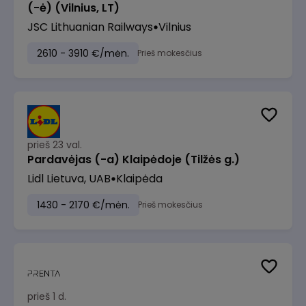
(-ė) (Vilnius, LT)
JSC Lithuanian Railways
Vilnius
2610 - 3910 €/mėn.
Prieš mokesčius
prieš 23 val.
Pardavėjas (-a) Klaipėdoje (Tilžės g.)
Lidl Lietuva, UAB
Klaipėda
1430 - 2170 €/mėn.
Prieš mokesčius
prieš 1 d.