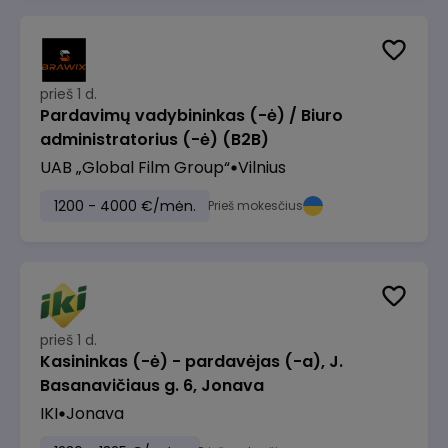
prieš 1 d.
Pardavimų vadybininkas (-ė) / Biuro
administratorius (-ė) (B2B)
UAB „Global Film Group“
Vilnius
1200 - 4000 €/mėn.
Prieš mokesčius
prieš 1 d.
Kasininkas (-ė) - pardavėjas (-a), J.
Basanavičiaus g. 6, Jonava
IKI
Jonava