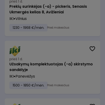
prieš 1 d.
Prekių surinkėjas (-a) - pickeris, Senasis
Ukmergės kelias 8, Avižieniai
IKI
Vilnius
1230 - 1968 €/mėn.
Prieš mokesčius
prieš 1 d.
Užsakymų komplektuotojas (-a) skirstymo
sandėlyje
IKI
Panevėžys
1500 - 1850 €/mėn.
Prieš mokesčius