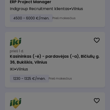
ERP Project Manager
Indigroup Recruitment klientas
Vilnius
4500 - 6000 €/mėn.
Prieš mokesčius
prieš 1 d.
Kasininkas (-ė) - pardavėjas (-a), Bičiulių g.
36, Bukiškis, Vilnius
IKI
Vilnius
1230 - 1325 €/mėn.
Prieš mokesčius