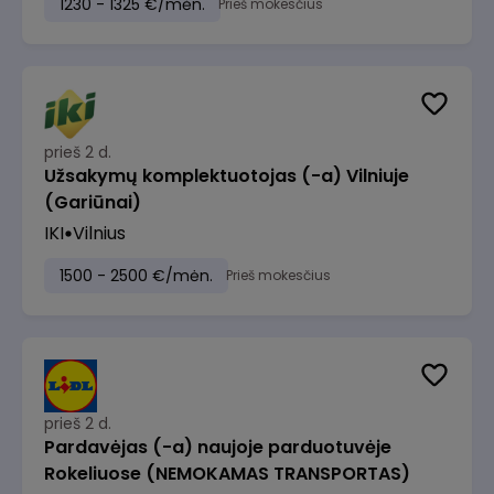
1230 - 1325 €/mėn.
Prieš mokesčius
prieš 2 d.
Užsakymų komplektuotojas (-a) Vilniuje
(Gariūnai)
IKI
Vilnius
1500 - 2500 €/mėn.
Prieš mokesčius
prieš 2 d.
Pardavėjas (-a) naujoje parduotuvėje
Rokeliuose (NEMOKAMAS TRANSPORTAS)