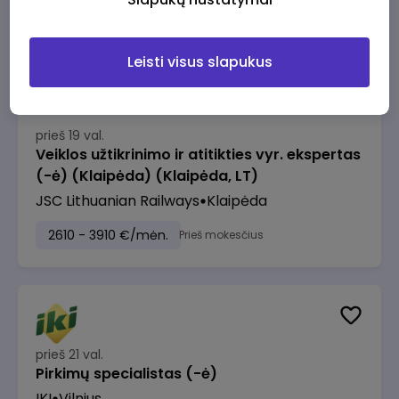
2610 - 3910 €/mėn.
Prieš mokesčius
Leisti visus slapukus
prieš 19 val.
Veiklos užtikrinimo ir atitikties vyr. ekspertas
(-ė) (Klaipėda) (Klaipėda, LT)
JSC Lithuanian Railways
Klaipėda
2610 - 3910 €/mėn.
Prieš mokesčius
prieš 21 val.
Pirkimų specialistas (-ė)
IKI
Vilnius