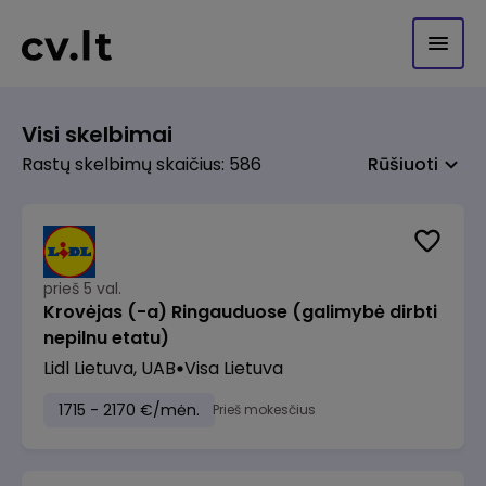
Visi skelbimai
Rastų skelbimų skaičius: 586
Rūšiuoti
prieš 5 val.
Krovėjas (-a) Ringauduose (galimybė dirbti
nepilnu etatu)
Lidl Lietuva, UAB
Visa Lietuva
1715 - 2170 €/mėn.
Prieš mokesčius