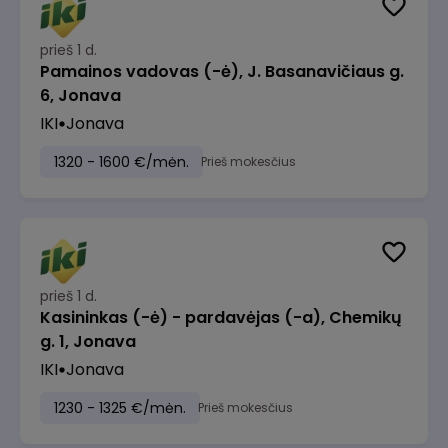
prieš 1 d.
Pamainos vadovas (-ė), J. Basanavičiaus g.
6, Jonava
IKI
Jonava
1320 - 1600 €/mėn.
Prieš mokesčius
prieš 1 d.
Kasininkas (-ė) - pardavėjas (-a), Chemikų
g. 1, Jonava
IKI
Jonava
1230 - 1325 €/mėn.
Prieš mokesčius