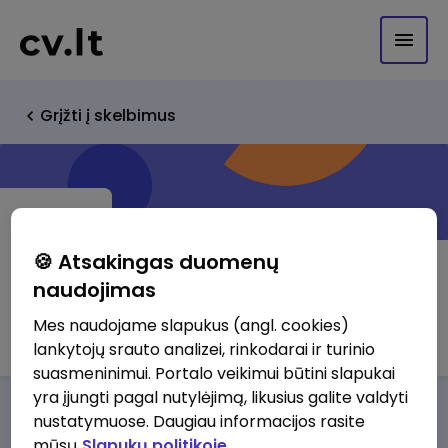
Grįžti į skelbimus
🍪 Atsakingas duomenų
naudojimas
Balex Metal, UAB
Mes naudojame slapukus (angl. cookies)
lankytojų srauto analizei, rinkodarai ir turinio
suasmeninimui. Portalo veikimui būtini slapukai
yra įjungti pagal nutylėjimą, likusius galite valdyti
Darbo pasiūlymai
Apie mus
Privalumai
nustatymuose. Daugiau informacijos rasite
mūsų
Slapukų politikoje.