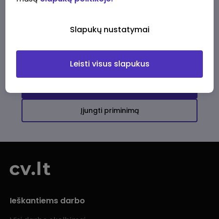
Ši įmonė kol kas neturi aktyvių
darbo pasiūlymų
Slapukų nustatymai
Daugiau darbo pasiūlymų jums!
Leisti visus slapukus
Žiūrėti visus skelbimus
Įjungti priminimą
Ieškantiems darbo