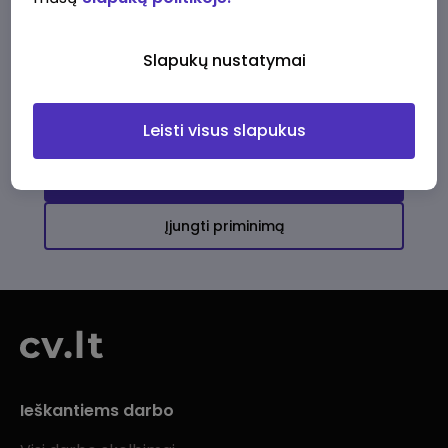
Ši įmonė kol kas neturi aktyvių
darbo pasiūlymų
Slapukų nustatymai
Daugiau darbo pasiūlymų jums!
Leisti visus slapukus
Žiūrėti visus skelbimus
Įjungti priminimą
Ieškantiems darbo