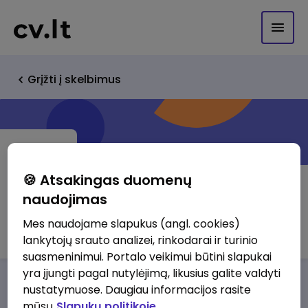
Grįžti į skelbimus
🍪 Atsakingas duomenų
naudojimas
BALTI TEHNIKA UAB
Mes naudojame slapukus (angl. cookies)
lankytojų srauto analizei, rinkodarai ir turinio
suasmeninimui. Portalo veikimui būtini slapukai
yra įjungti pagal nutylėjimą, likusius galite valdyti
Darbo pasiūlymai
Apie mus
Privalumai
nustatymuose. Daugiau informacijos rasite
mūsų
Slapukų politikoje.