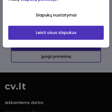
Ši įmonė kol kas neturi aktyvių
darbo pasiūlymų
Slapukų nustatymai
Daugiau darbo pasiūlymų jums!
Leisti visus slapukus
Žiūrėti visus skelbimus
Įjungti priminimą
Ieškantiems darbo