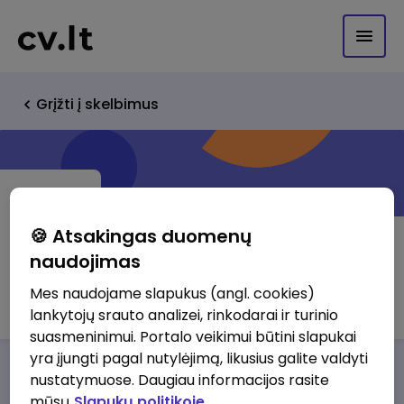
Grįžti į skelbimus
🍪 Atsakingas duomenų
naudojimas
Baltijos komunikacijos grupe
Mes naudojame slapukus (angl. cookies)
lankytojų srauto analizei, rinkodarai ir turinio
suasmeninimui. Portalo veikimui būtini slapukai
yra įjungti pagal nutylėjimą, likusius galite valdyti
Darbo pasiūlymai
Apie mus
Privalumai
nustatymuose. Daugiau informacijos rasite
mūsų
Slapukų politikoje.