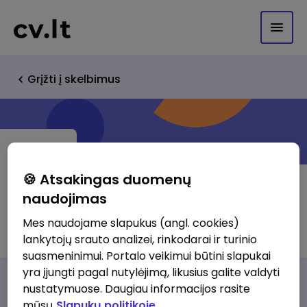
Grįžti į skelbimus
🍪 Atsakingas duomenų
naudojimas
BI UAB "Ilsanta"
Mes naudojame slapukus (angl. cookies)
lankytojų srauto analizei, rinkodarai ir turinio
suasmeninimui. Portalo veikimui būtini slapukai
yra įjungti pagal nutylėjimą, likusius galite valdyti
Darbo pasiūlymai
Apie mus
Privalumai
nustatymuose. Daugiau informacijos rasite
mūsų
Slapukų politikoje.