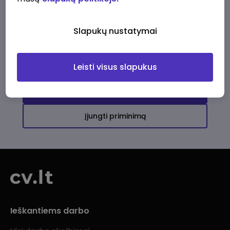
Ši įmonė kol kas neturi aktyvių
darbo pasiūlymų
Slapukų nustatymai
Daugiau darbo pasiūlymų jums!
Leisti visus slapukus
Žiūrėti visus skelbimus
Įjungti priminimą
Ieškantiems darbo