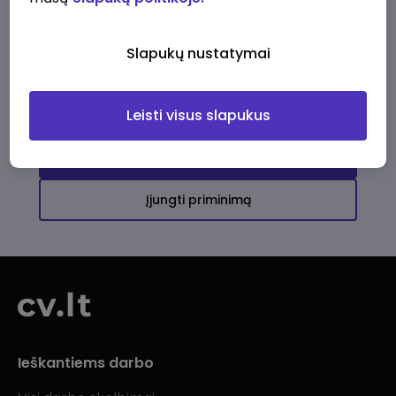
Ši įmonė kol kas neturi aktyvių
darbo pasiūlymų
Slapukų nustatymai
Daugiau darbo pasiūlymų jums!
Leisti visus slapukus
Žiūrėti visus skelbimus
Įjungti priminimą
Ieškantiems darbo