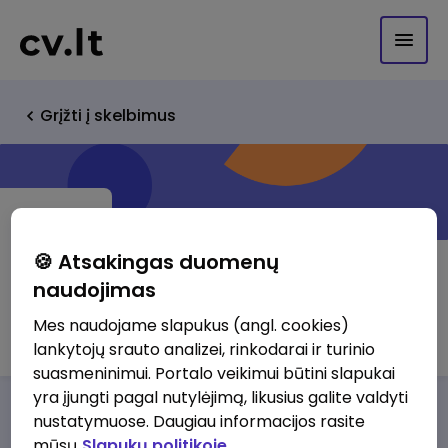
Grįžti į skelbimus
🍪 Atsakingas duomenų
naudojimas
Blastera, UAB
Mes naudojame slapukus (angl. cookies)
lankytojų srauto analizei, rinkodarai ir turinio
suasmeninimui. Portalo veikimui būtini slapukai
yra įjungti pagal nutylėjimą, likusius galite valdyti
Darbo pasiūlymai
Apie mus
Privalumai
nustatymuose. Daugiau informacijos rasite
mūsų
Slapukų politikoje.