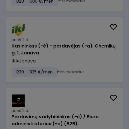
1320 - 1600 €/mėn.
Prieš mokesčius
prieš 2 d.
Kasininkas (-ė) - pardavėjas (-a), Chemikų
g. 1, Jonava
IKI
Jonava
1230 - 1325 €/mėn.
Prieš mokesčius
prieš 2 d.
Pardavimų vadybininkas (-ė) / Biuro
administratorius (-ė) (B2B)