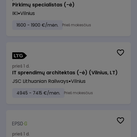
Pirkimų specialistas (-ė)
IKI
Vilnius
1600 - 1900 €/mėn.
Prieš mokesčius
prieš 1 d.
IT sprendimų architektas (-ė) (Vilnius, LT)
JSC Lithuanian Railways
Vilnius
4945 - 7415 €/mėn.
Prieš mokesčius
prieš 1 d.