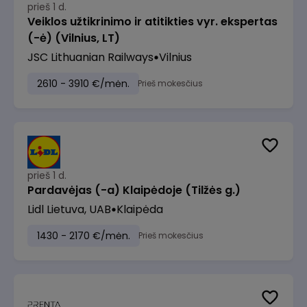
prieš 1 d.
Veiklos užtikrinimo ir atitikties vyr. ekspertas
(-ė) (Vilnius, LT)
JSC Lithuanian Railways
Vilnius
2610 - 3910 €/mėn.
Prieš mokesčius
prieš 1 d.
Pardavėjas (-a) Klaipėdoje (Tilžės g.)
Lidl Lietuva, UAB
Klaipėda
1430 - 2170 €/mėn.
Prieš mokesčius