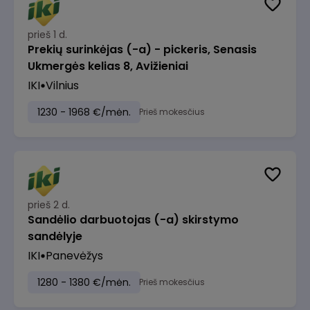
prieš 1 d.
Prekių surinkėjas (-a) - pickeris, Senasis
Ukmergės kelias 8, Avižieniai
IKI
Vilnius
1230 - 1968 €/mėn.
Prieš mokesčius
prieš 2 d.
Sandėlio darbuotojas (-a) skirstymo
sandėlyje
IKI
Panevėžys
1280 - 1380 €/mėn.
Prieš mokesčius