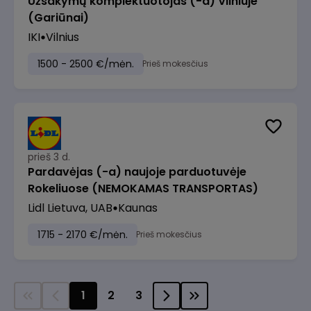
Užsakymų komplektuotojas (-a) Vilniuje
(Gariūnai)
IKI
Vilnius
1500 - 2500 €/mėn.
Prieš mokesčius
prieš 3 d.
Pardavėjas (-a) naujoje parduotuvėje
Rokeliuose (NEMOKAMAS TRANSPORTAS)
Lidl Lietuva, UAB
Kaunas
1715 - 2170 €/mėn.
Prieš mokesčius
1
2
3