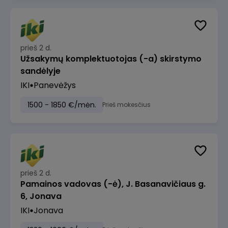
prieš 2 d.
Užsakymų komplektuotojas (-a) skirstymo
sandėlyje
IKI
Panevėžys
1500 - 1850 €/mėn.
Prieš mokesčius
prieš 2 d.
Pamainos vadovas (-ė), J. Basanavičiaus g.
6, Jonava
IKI
Jonava