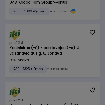
UAB „Global Film Group“
Vilnius
1200 - 4000 €/mėn.
Prieš mokesčius
prieš 2 d.
Kasininkas (-ė) - pardavėjas (-a), J.
Basanavičiaus g. 6, Jonava
IKI
Jonava
1230 - 1325 €/mėn.
Prieš mokesčius
prieš 2 d.