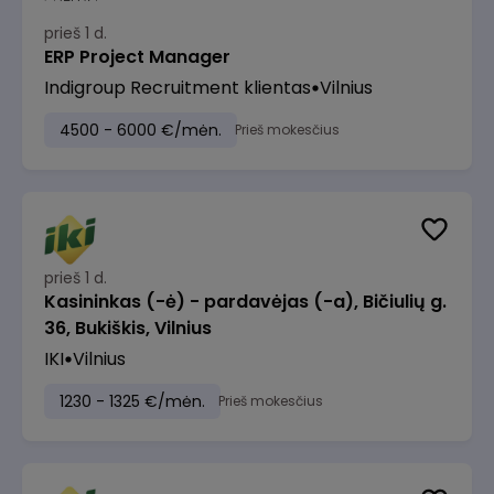
prieš 1 d.
ERP Project Manager
Indigroup Recruitment klientas
Vilnius
4500 - 6000 €/mėn.
Prieš mokesčius
prieš 1 d.
Kasininkas (-ė) - pardavėjas (-a), Bičiulių g.
36, Bukiškis, Vilnius
IKI
Vilnius
1230 - 1325 €/mėn.
Prieš mokesčius