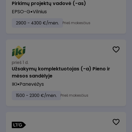
Pirkimų projektų vadovė (-as)
EPSO-G
Vilnius
2900 - 4300 €/mėn.
Prieš mokesčius
prieš 1 d.
Užsakymų komplektuotojas (-a) Pieno ir
mėsos sandėlyje
IKI
Panevėžys
1500 - 2300 €/mėn.
Prieš mokesčius