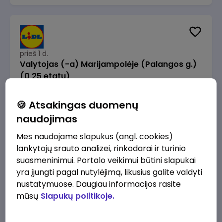
prieš 1 d.
Valytojas (-a) Marijampolėje (Palangos g.)
(0,25 etatu)
Lidl Lietuva, UAB
Marijampolė
🍪 Atsakingas duomenų
289 - 337 €/mėn.
Prieš mokesčius
naudojimas
Mes naudojame slapukus (angl. cookies)
lankytojų srauto analizei, rinkodarai ir turinio
suasmeninimui. Portalo veikimui būtini slapukai
yra įjungti pagal nutylėjimą, likusius galite valdyti
prieš 1 d.
nustatymuose. Daugiau informacijos rasite
Talent Development Project Manager (fixed
mūsų
Slapukų politikoje.
term - 1.5 years)
Lidl Lietuva, UAB
Vilnius