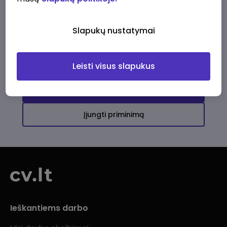
Ši įmonė kol kas neturi aktyvių
darbo pasiūlymų
Slapukų nustatymai
Daugiau darbo pasiūlymų jums!
Leisti visus slapukus
Žiūrėti visus skelbimus
Įjungti priminimą
Ieškantiems darbo