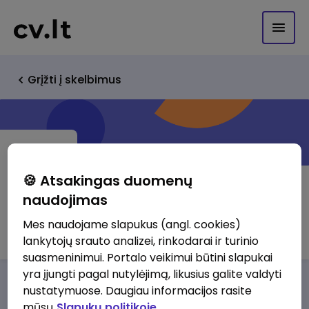
Grįžti į skelbimus
🍪 Atsakingas duomenų
naudojimas
Čeli APS UAB
Mes naudojame slapukus (angl. cookies)
lankytojų srauto analizei, rinkodarai ir turinio
suasmeninimui. Portalo veikimui būtini slapukai
yra įjungti pagal nutylėjimą, likusius galite valdyti
Darbo pasiūlymai
Apie mus
Privalumai
nustatymuose. Daugiau informacijos rasite
mūsų
Slapukų politikoje.