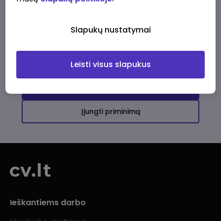
Ši įmonė kol kas neturi aktyvių
darbo pasiūlymų
Slapukų nustatymai
Daugiau darbo pasiūlymų jums!
Leisti visus slapukus
Žiūrėti visus skelbimus
Įjungti priminimą
Ieškantiems darbo