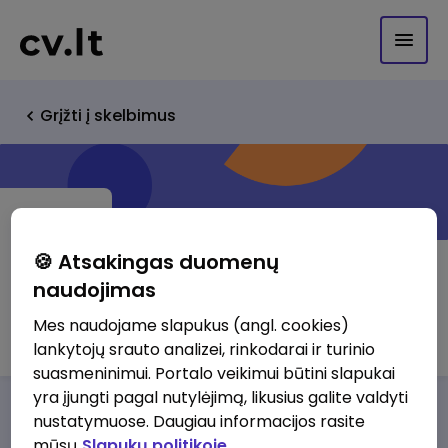
Grįžti į skelbimus
🍪 Atsakingas duomenų
naudojimas
Chemijos Prekybos Grupė
Mes naudojame slapukus (angl. cookies)
lankytojų srauto analizei, rinkodarai ir turinio
suasmeninimui. Portalo veikimui būtini slapukai
yra įjungti pagal nutylėjimą, likusius galite valdyti
Darbo pasiūlymai
Apie mus
Privalumai
nustatymuose. Daugiau informacijos rasite
mūsų
Slapukų politikoje.