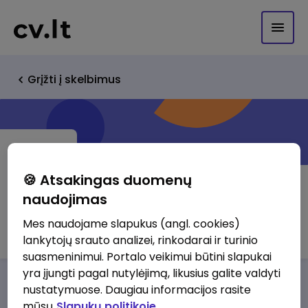
Grįžti į skelbimus
🍪 Atsakingas duomenų
naudojimas
ClimPro, UAB
Mes naudojame slapukus (angl. cookies)
lankytojų srauto analizei, rinkodarai ir turinio
suasmeninimui. Portalo veikimui būtini slapukai
yra įjungti pagal nutylėjimą, likusius galite valdyti
Darbo pasiūlymai
Apie mus
Privalumai
nustatymuose. Daugiau informacijos rasite
mūsų
Slapukų politikoje.