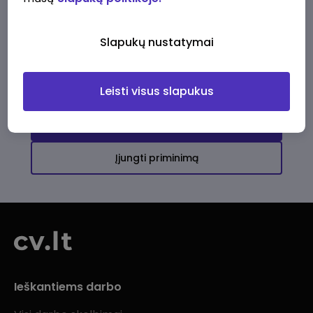
Ši įmonė kol kas neturi aktyvių
darbo pasiūlymų
Slapukų nustatymai
Daugiau darbo pasiūlymų jums!
Leisti visus slapukus
Žiūrėti visus skelbimus
Įjungti priminimą
Ieškantiems darbo