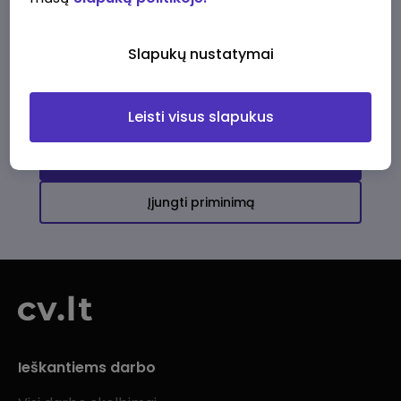
Ši įmonė kol kas neturi aktyvių
darbo pasiūlymų
Slapukų nustatymai
Daugiau darbo pasiūlymų jums!
Leisti visus slapukus
Žiūrėti visus skelbimus
Įjungti priminimą
Ieškantiems darbo