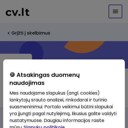
Grįžti į skelbimus
🍪 Atsakingas duomenų
naudojimas
Continental transport, UAB
Mes naudojame slapukus (angl. cookies)
lankytojų srauto analizei, rinkodarai ir turinio
suasmeninimui. Portalo veikimui būtini slapukai
yra įjungti pagal nutylėjimą, likusius galite valdyti
Darbo pasiūlymai
Apie mus
Privalumai
nustatymuose. Daugiau informacijos rasite
mūsų
Slapukų politikoje.