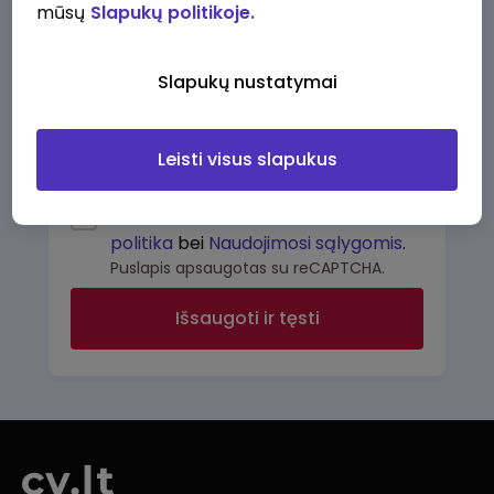
mūsų
Slapukų politikoje.
Slaptažodis
*
Slapukų nustatymai
Kokios darbo sritys jus domina?
Leisti visus slapukus
Perskaičiau ir sutinku su
Privatumo
politika
bei
Naudojimosi sąlygomis
.
Puslapis apsaugotas su reCAPTCHA.
Išsaugoti ir tęsti