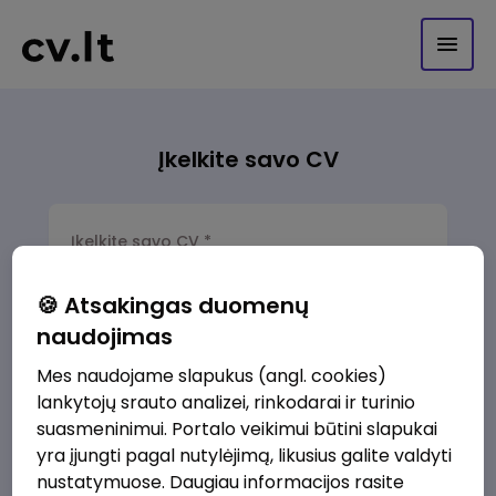
Įkelkite savo CV
Įkelkite savo CV *
.Doc, .pdf arba .odt formatu
🍪 Atsakingas duomenų
naudojimas
Vardas
*
Mes naudojame slapukus (angl. cookies)
lankytojų srauto analizei, rinkodarai ir turinio
Pavardė
*
suasmeninimui. Portalo veikimui būtini slapukai
yra įjungti pagal nutylėjimą, likusius galite valdyti
nustatymuose. Daugiau informacijos rasite
El. paštas
*