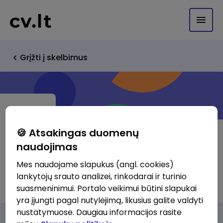
Grįžti į skelbimus
🍪 Atsakingas duomenų
naudojimas
CUJO Baltic, UAB
Mes naudojame slapukus (angl. cookies)
lankytojų srauto analizei, rinkodarai ir turinio
http://www.cujo.com
suasmeninimui. Portalo veikimui būtini slapukai
yra įjungti pagal nutylėjimą, likusius galite valdyti
nustatymuose. Daugiau informacijos rasite