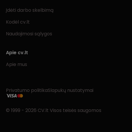
Įdėti darbo skelbimą
Kodėl cv.lt
Naudojimosi sąlygos
Apie cv.lt
Apie mus
Privatumo politika
Slapukų nustatymai
© 1999 - 2026 CV.lt Visos teisės saugomos