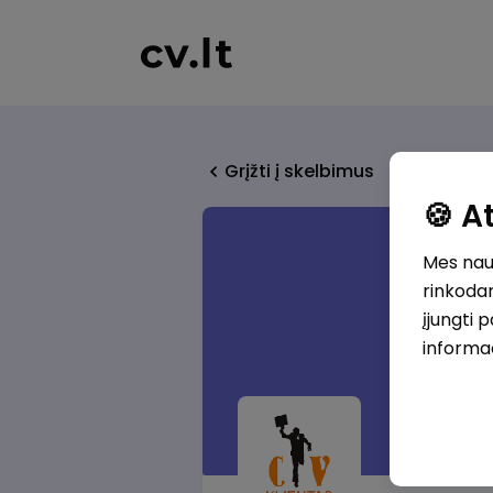
Grįžti į skelbimus
🍪 
Mes naud
rinkodar
įjungti 
informa