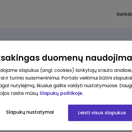
Darbd
Atsakingas duomenų naudojim
ojame slapukus (angl. cookies) lankytojų srauto analizei,
ai ir turinio suasmeninimui. Portalo veikimui būtini slapuka
pagal nutylėjimą, likusius galite valdyti nustatymuose. Daug
cijos rasite mūsų
Slapukų politikoje.
Slapukų nustatymai
Leisti visus slapukus