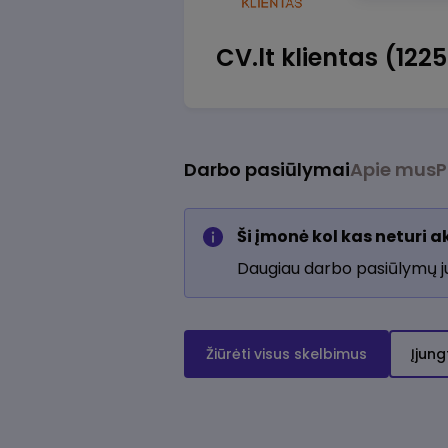
CV.lt klientas (122
Darbo pasiūlymai
Apie mus
P
Ši įmonė kol kas neturi 
Daugiau darbo pasiūlymų 
Žiūrėti visus skelbimus
Įjung