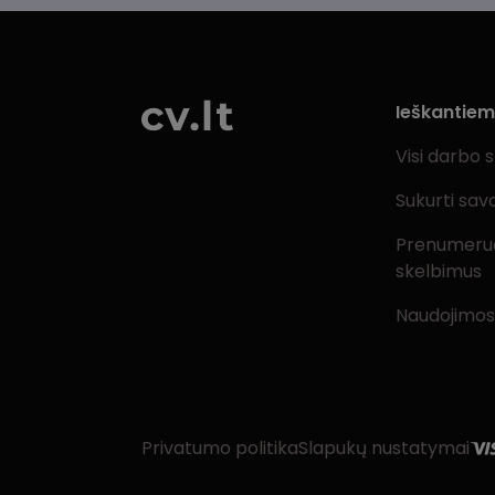
Ieškantie
Visi darbo 
Sukurti sav
Prenumeru
skelbimus
Naudojimos
Privatumo politika
Slapukų nustatymai