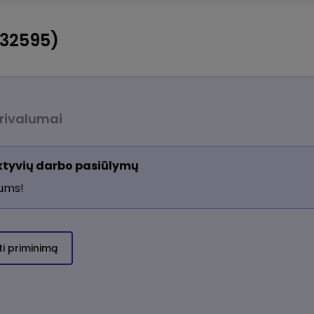
532595)
rivalumai
aktyvių darbo pasiūlymų
jums!
ti priminimą