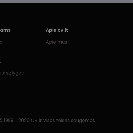
iams
Apie cv.lt
bo
Apie mus
t
si sąlygos
© 1999 - 2026 CV.lt Visos teisės saugomos