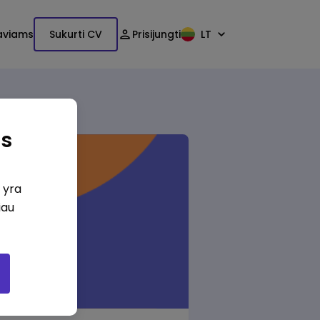
aviams
Sukurti CV
Prisijungti
LT
as
i yra
iau