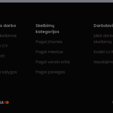
ms darbo
Skelbimų
Darbdav
kategorijos
skelbimai
Įdėti dar
Pagal įmones
skelbimą
o CV
Pagal miestus
Kodėl cv.l
oti
Pagal verslo sritis
Naudojimo
i sąlygos
Pagal pareigas