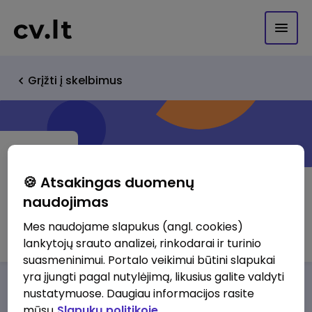
Grįžti į skelbimus
🍪 Atsakingas duomenų
naudojimas
CV.lt klientas (123020592)
Mes naudojame slapukus (angl. cookies)
lankytojų srauto analizei, rinkodarai ir turinio
suasmeninimui. Portalo veikimui būtini slapukai
yra įjungti pagal nutylėjimą, likusius galite valdyti
Darbo pasiūlymai
Apie mus
Privalumai
nustatymuose. Daugiau informacijos rasite
mūsų
Slapukų politikoje.