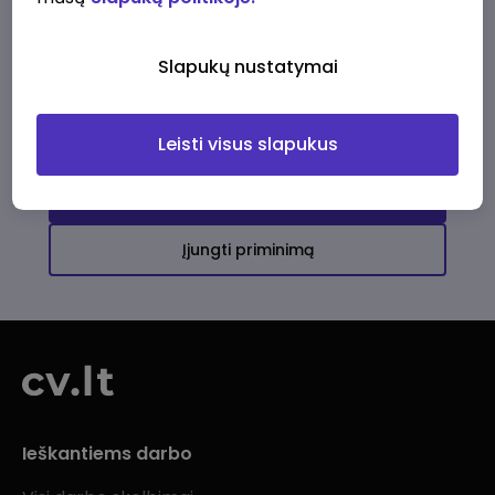
Ši įmonė kol kas neturi aktyvių
darbo pasiūlymų
Slapukų nustatymai
Daugiau darbo pasiūlymų jums!
Leisti visus slapukus
Žiūrėti visus skelbimus
Įjungti priminimą
Ieškantiems darbo