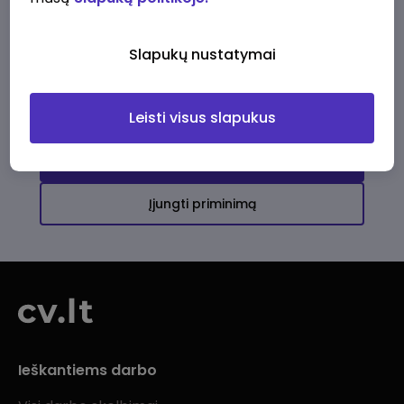
Ši įmonė kol kas neturi aktyvių
darbo pasiūlymų
Slapukų nustatymai
Daugiau darbo pasiūlymų jums!
Leisti visus slapukus
Žiūrėti visus skelbimus
Įjungti priminimą
Ieškantiems darbo