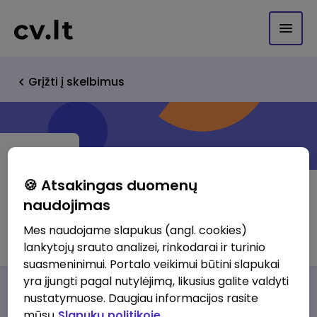
Grįžti į skelbimus
🍪 Atsakingas duomenų
naudojimas
CV.lt klientas (13256498)
Mes naudojame slapukus (angl. cookies)
lankytojų srauto analizei, rinkodarai ir turinio
suasmeninimui. Portalo veikimui būtini slapukai
yra įjungti pagal nutylėjimą, likusius galite valdyti
Darbo pasiūlymai
Apie mus
Privalumai
nustatymuose. Daugiau informacijos rasite
mūsų
Slapukų politikoje.