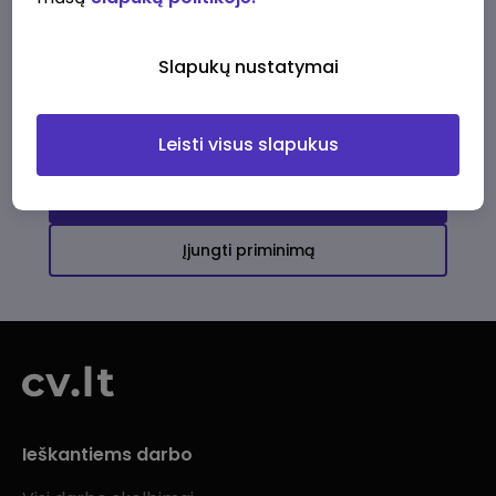
Ši įmonė kol kas neturi aktyvių
darbo pasiūlymų
Slapukų nustatymai
Daugiau darbo pasiūlymų jums!
Leisti visus slapukus
Žiūrėti visus skelbimus
Įjungti priminimą
Ieškantiems darbo