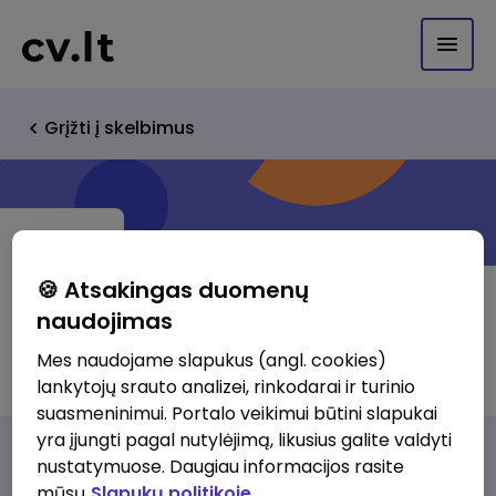
Grįžti į skelbimus
🍪 Atsakingas duomenų
naudojimas
CWT Lithuania, UAB
Mes naudojame slapukus (angl. cookies)
lankytojų srauto analizei, rinkodarai ir turinio
suasmeninimui. Portalo veikimui būtini slapukai
yra įjungti pagal nutylėjimą, likusius galite valdyti
Darbo pasiūlymai
Apie mus
Privalumai
nustatymuose. Daugiau informacijos rasite
mūsų
Slapukų politikoje.