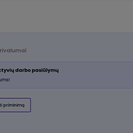
rivalumai
aktyvių darbo pasiūlymų
jums!
ti priminimą