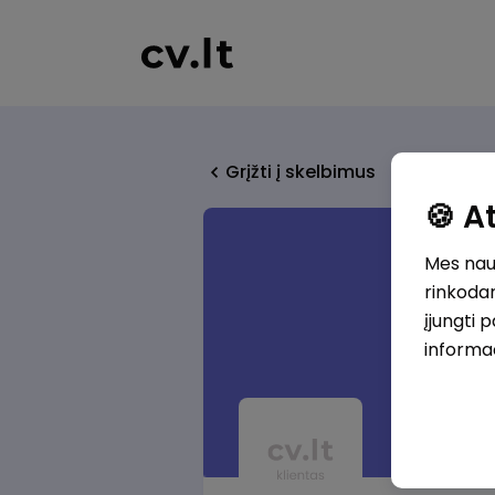
Grįžti į skelbimus
🍪 
Mes naud
rinkodar
įjungti 
informa