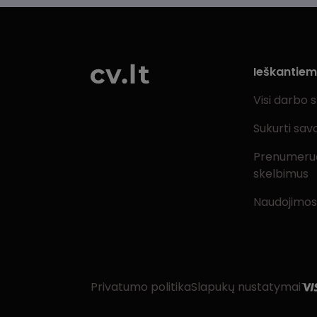
Ieškantie
Visi darbo 
Sukurti sav
Prenumeru
skelbimus
Naudojimos
Privatumo politika
Slapukų nustatymai