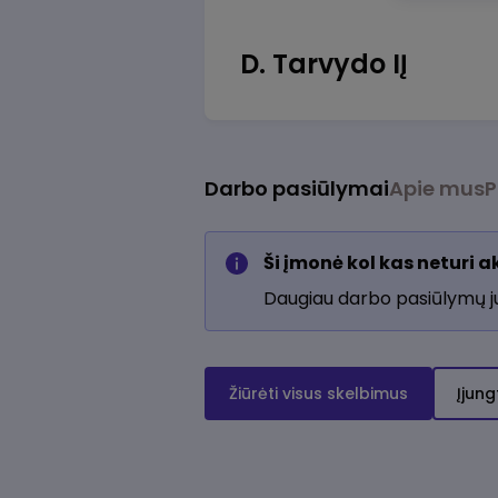
D. Tarvydo IĮ
Darbo pasiūlymai
Apie mus
P
Ši įmonė kol kas neturi 
Daugiau darbo pasiūlymų 
Žiūrėti visus skelbimus
Įjung