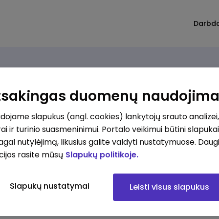
Darbd
Atsakingas duomenų naudojim
ojame slapukus (angl. cookies) lankytojų srauto analizei,
ai ir turinio suasmeninimui. Portalo veikimui būtini slapuka
pagal nutylėjimą, likusius galite valdyti nustatymuose. Daug
cijos rasite mūsų
Slapukų politikoje.
Slapukų nustatymai
Leisti visus slapukus