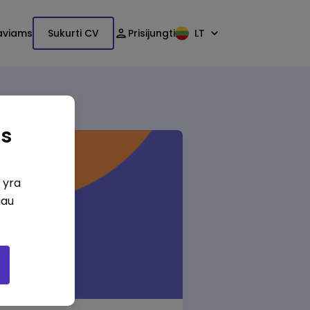
aviams
Sukurti CV
Prisijungti
LT
as
i yra
iau