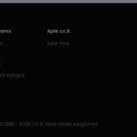
iams
Apie cv.lt
bo
Apie mus
t
si sąlygos
© 1999 - 2026 CV.lt Visos teisės saugomos