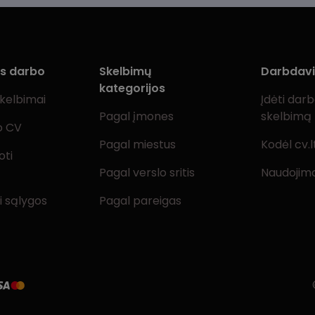
ms darbo
Skelbimų
Darbdav
kategorijos
skelbimai
Įdėti dar
Pagal įmones
skelbimą
o CV
Pagal miestus
Kodėl cv.l
oti
Pagal verslo sritis
Naudojimo
i sąlygos
Pagal pareigas