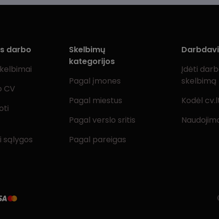
ms darbo
Skelbimų
Darbdav
kategorijos
skelbimai
Įdėti dar
Pagal įmones
skelbimą
o CV
Pagal miestus
Kodėl cv.l
oti
Pagal verslo sritis
Naudojimo
i sąlygos
Pagal pareigas