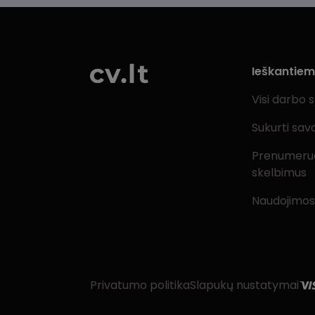
Ieškantie
Visi darbo 
Sukurti sav
Prenumeru
skelbimus
Naudojimos
Privatumo politika
Slapukų nustatymai