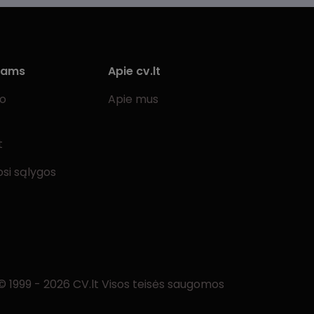
iams
Apie cv.lt
bo
Apie mus
t
si sąlygos
© 1999 - 2026 CV.lt Visos teisės saugomos