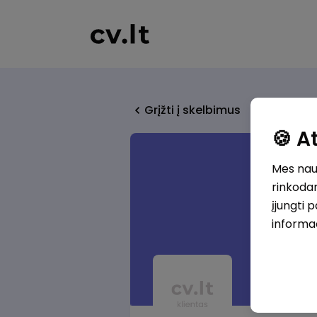
Grįžti į skelbimus
🍪 
Mes naud
rinkodar
įjungti 
informa