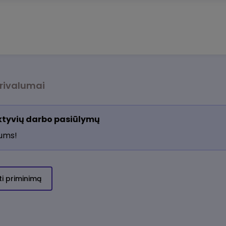
rivalumai
aktyvių darbo pasiūlymų
jums!
ti priminimą