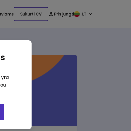
aviams
Sukurti CV
Prisijungti
LT
as
i yra
iau