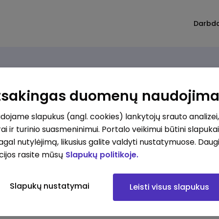
Darbd
Atsakingas duomenų naudojim
ojame slapukus (angl. cookies) lankytojų srauto analizei,
ai ir turinio suasmeninimui. Portalo veikimui būtini slapuka
pagal nutylėjimą, likusius galite valdyti nustatymuose. Daug
cijos rasite mūsų
Slapukų politikoje.
Slapukų nustatymai
Leisti visus slapukus