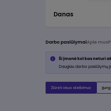
Danas
Darbo pasiūlymai
Apie mus
P
Ši įmonė kol kas neturi 
Daugiau darbo pasiūlymų 
Žiūrėti visus skelbimus
Įjung