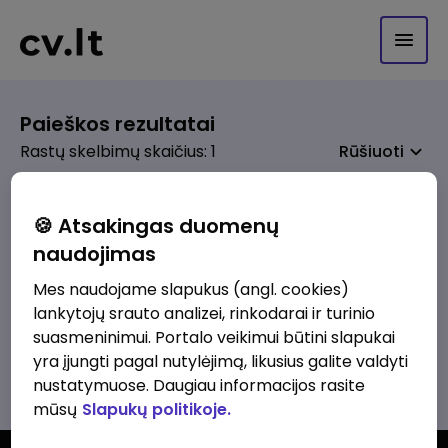
Paieškos rezultatai
Rastų skelbimų skaičius: 1
Rūšiuoti
🍪 Atsakingas duomenų
naudojimas
prieš 3 sav.
Automobilių plovėjas
Mes naudojame slapukus (angl. cookies)
lankytojų srauto analizei, rinkodarai ir turinio
Nippon Auto, UAB
Vilnius
suasmeninimui. Portalo veikimui būtini slapukai
1163 - 2500 €/mėn.
Prieš mokesčius
yra įjungti pagal nutylėjimą, likusius galite valdyti
nustatymuose. Daugiau informacijos rasite
mūsų
Slapukų politikoje.