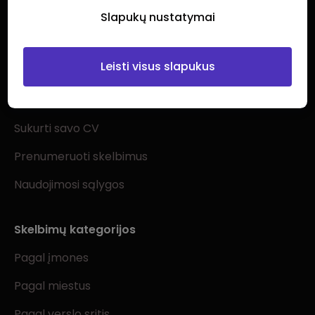
Slapukų nustatymai
Leisti visus slapukus
Ieškantiems darbo
Visi darbo skelbimai
Sukurti savo CV
Prenumeruoti skelbimus
Naudojimosi sąlygos
Skelbimų kategorijos
Pagal įmones
Pagal miestus
Pagal verslo sritis