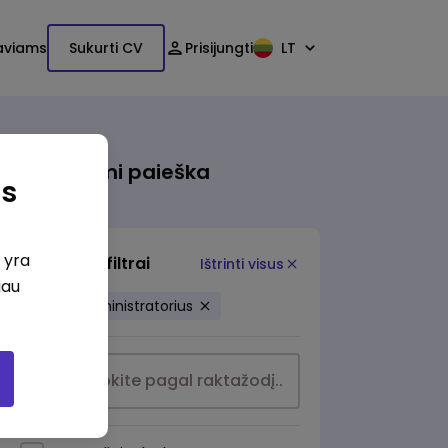
aviams
Sukurti CV
Prisijungti
LT
Išsami paieška
as
i yra
Papildomi filtrai
Ištrinti visus
iau
biuro-administratorius