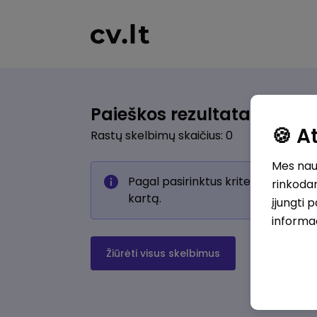
Paieškos rezultatai
🍪 
Rastų skelbimų skaičius: 0
Mes naud
Pagal pasirinktus kriterijus skelb
rinkodar
kartą.
įjungti 
informa
Žiūrėti visus skelbimus