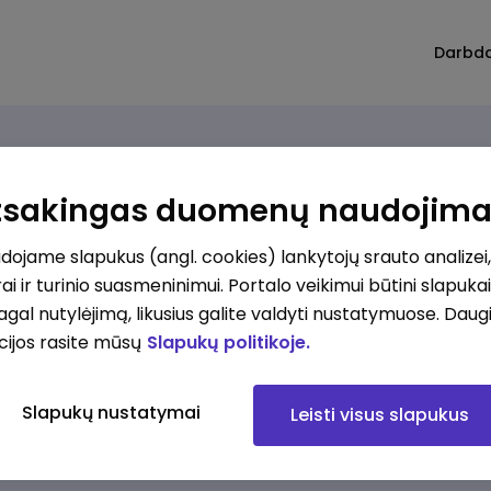
Darbd
Atsakingas duomenų naudojim
ojame slapukus (angl. cookies) lankytojų srauto analizei,
imų nerasta. Pakoreguokite paiešką ir bandykite dar
ai ir turinio suasmeninimui. Portalo veikimui būtini slapuka
pagal nutylėjimą, likusius galite valdyti nustatymuose. Daug
cijos rasite mūsų
Slapukų politikoje.
Slapukų nustatymai
Leisti visus slapukus