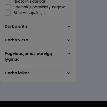
Nuotolinis darbas
Specialūs poreikiai / negalia
Вітаємо українців
Darbo sritis
Darbo vieta
Pageidaujamas pareigų
lygmuo
Darbo laikas