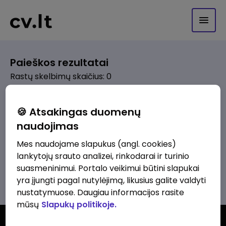
Paieškos rezultatai
Rastų skelbimų skaičius: 0
Pagal pasirinktus kriterijus skelbimų
🍪 Atsakingas duomenų
nerasta. Pakoreguokite paiešką ir
naudojimas
bandykite dar kartą.
Mes naudojame slapukus (angl. cookies)
lankytojų srauto analizei, rinkodarai ir turinio
suasmeninimui. Portalo veikimui būtini slapukai
Žiūrėti visus skelbimus
yra įjungti pagal nutylėjimą, likusius galite valdyti
nustatymuose. Daugiau informacijos rasite
mūsų
Slapukų politikoje.