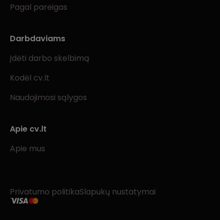
Pagal pareigas
Darbdaviams
Įdėti darbo skelbimą
Kodėl cv.lt
Naudojimosi sąlygos
Apie cv.lt
Apie mus
Privatumo politika
Slapukų nustatymai