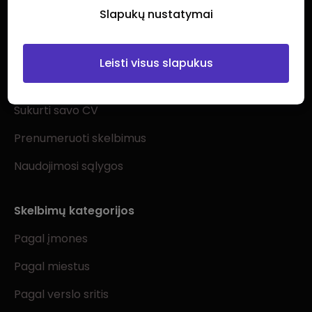
Slapukų nustatymai
Ieškantiems darbo
Leisti visus slapukus
Visi darbo skelbimai
Sukurti savo CV
Prenumeruoti skelbimus
Naudojimosi sąlygos
Skelbimų kategorijos
Pagal įmones
Pagal miestus
Pagal verslo sritis