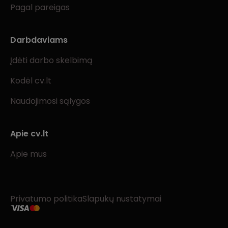
Pagal pareigas
Darbdaviams
Įdėti darbo skelbimą
Kodėl cv.lt
Naudojimosi sąlygos
Apie cv.lt
Apie mus
Privatumo politika
Slapukų nustatymai