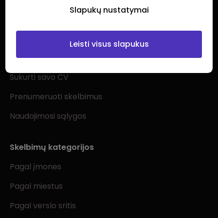
Slapukų nustatymai
Ieškantiems darbo
Leisti visus slapukus
Visi darbo skelbimai
Sukurti savo CV
Prenumeruoti skelbimus
Naudojimosi sąlygos
Skelbimų kategorijos
Pagal įmones
Pagal miestus
Pagal verslo sritis