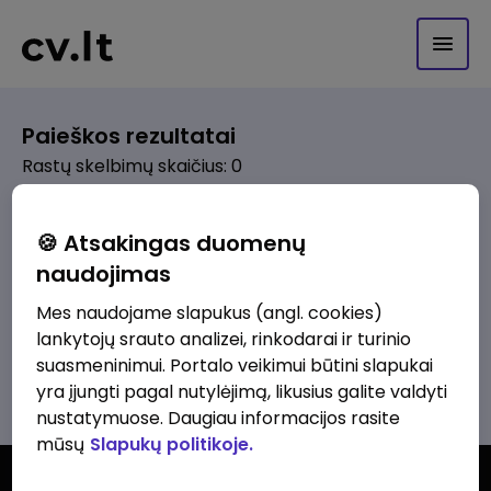
Paieškos rezultatai
Rastų skelbimų skaičius: 0
Pagal pasirinktus kriterijus skelbimų
🍪 Atsakingas duomenų
nerasta. Pakoreguokite paiešką ir
naudojimas
bandykite dar kartą.
Mes naudojame slapukus (angl. cookies)
lankytojų srauto analizei, rinkodarai ir turinio
suasmeninimui. Portalo veikimui būtini slapukai
Žiūrėti visus skelbimus
yra įjungti pagal nutylėjimą, likusius galite valdyti
nustatymuose. Daugiau informacijos rasite
mūsų
Slapukų politikoje.