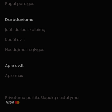
Pagal pareigas
Darbdaviams
Įdėti darbo skelbimą
Kodėl cv.lt
Naudojimosi sąlygos
Apie cv.lt
Apie mus
Privatumo politika
Slapukų nustatymai