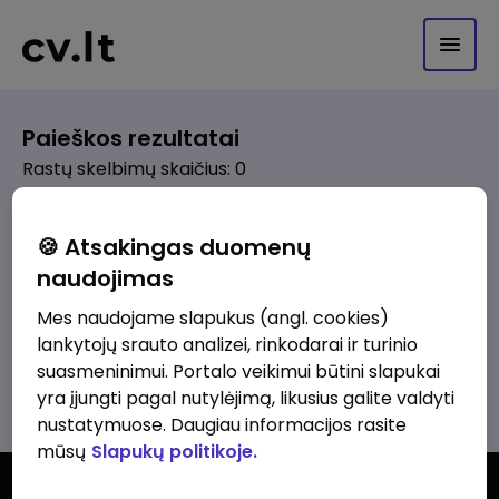
Paieškos rezultatai
Rastų skelbimų skaičius: 0
Pagal pasirinktus kriterijus skelbimų
🍪 Atsakingas duomenų
nerasta. Pakoreguokite paiešką ir
naudojimas
bandykite dar kartą.
Mes naudojame slapukus (angl. cookies)
lankytojų srauto analizei, rinkodarai ir turinio
suasmeninimui. Portalo veikimui būtini slapukai
Žiūrėti visus skelbimus
yra įjungti pagal nutylėjimą, likusius galite valdyti
nustatymuose. Daugiau informacijos rasite
mūsų
Slapukų politikoje.