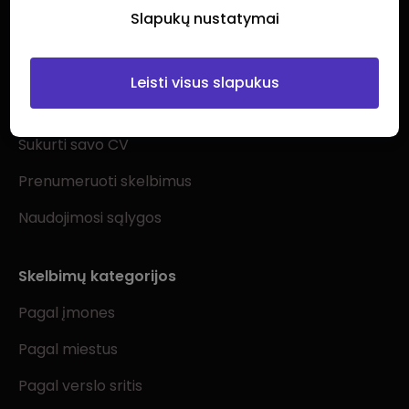
Slapukų nustatymai
Ieškantiems darbo
Leisti visus slapukus
Visi darbo skelbimai
Sukurti savo CV
Prenumeruoti skelbimus
Naudojimosi sąlygos
Skelbimų kategorijos
Pagal įmones
Pagal miestus
Pagal verslo sritis