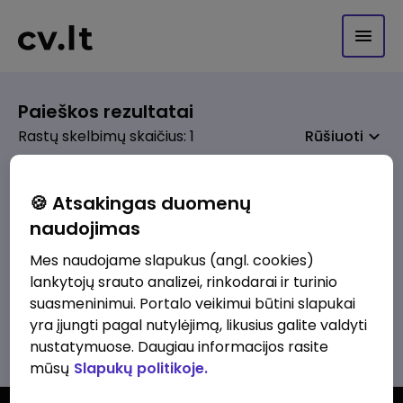
Paieškos rezultatai
Rastų skelbimų skaičius: 1
Rūšiuoti
🍪 Atsakingas duomenų
naudojimas
prieš 3 sav.
Pardavėjas - konsultantas
Mes naudojame slapukus (angl. cookies)
lankytojų srauto analizei, rinkodarai ir turinio
Dipada, UAB
Vilnius
suasmeninimui. Portalo veikimui būtini slapukai
1000 - 1500 €/mėn.
"Į rankas"
yra įjungti pagal nutylėjimą, likusius galite valdyti
nustatymuose. Daugiau informacijos rasite
mūsų
Slapukų politikoje.