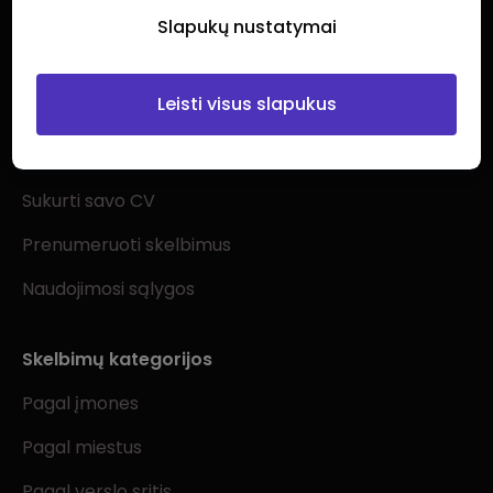
Slapukų nustatymai
Leisti visus slapukus
Ieškantiems darbo
Visi darbo skelbimai
Sukurti savo CV
Prenumeruoti skelbimus
Naudojimosi sąlygos
Skelbimų kategorijos
Pagal įmones
Pagal miestus
Pagal verslo sritis