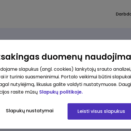
Darbd
Atsakingas duomenų naudojim
ojame slapukus (angl. cookies) lankytojų srauto analizei,
imų nerasta. Pakoreguokite paiešką ir bandykite dar
ai ir turinio suasmeninimui. Portalo veikimui būtini slapuka
pagal nutylėjimą, likusius galite valdyti nustatymuose. Daug
cijos rasite mūsų
Slapukų politikoje.
Slapukų nustatymai
Leisti visus slapukus