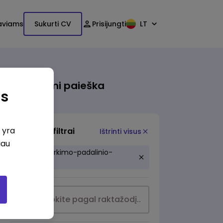
aviams
Sukurti CV
Prisijungti
LT
Išsami paieška
as
i yra
Papildomi filtrai
Ištrinti visus
iau
tiekimo-pirkimo-padalinio-
vadovas