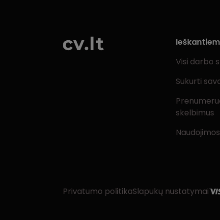
Ieškantie
Visi darbo 
Sukurti sav
Prenumeru
skelbimus
Naudojimos
Privatumo politika
Slapukų nustatymai