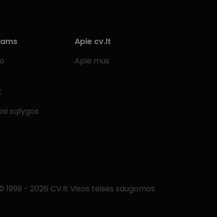
iams
Apie cv.lt
bo
Apie mus
t
si sąlygos
© 1999 - 2026 CV.lt Visos teisės saugomos