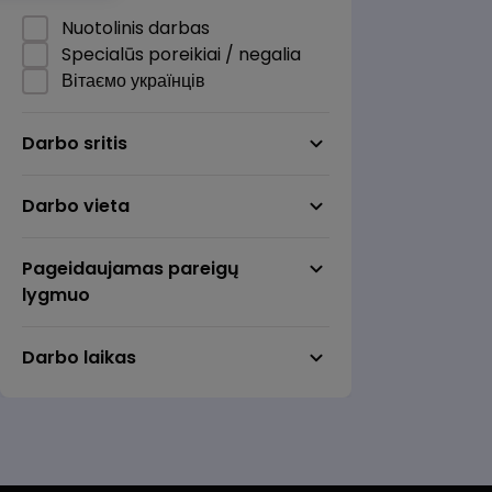
Nuotolinis darbas
Specialūs poreikiai / negalia
Вітаємо українців
Darbo sritis
Darbo vieta
Pageidaujamas pareigų
lygmuo
Darbo laikas