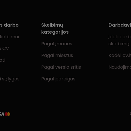
ms darbo
Skelbimų
Darbdav
kategorijos
skelbimai
Įdėti dar
Pagal įmones
skelbimą
o CV
Pagal miestus
Kodėl cv.l
oti
Pagal verslo sritis
Naudojimo
i sąlygos
Pagal pareigas