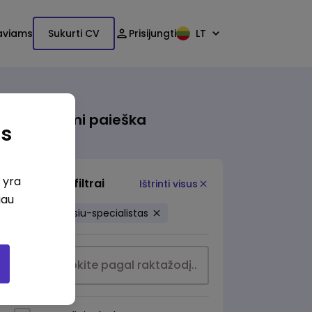
aviams
Sukurti CV
Prisijungti
LT
Išsami paieška
as
i yra
Papildomi filtrai
Ištrinti visus
iau
viesuju-rysiu-specialistas