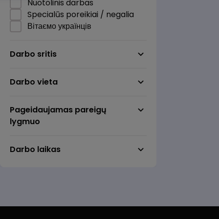
Nuotolinis darbas
Specialūs poreikiai / negalia
Вітаємо українців
Darbo sritis
Darbo vieta
Pageidaujamas pareigų
lygmuo
Darbo laikas