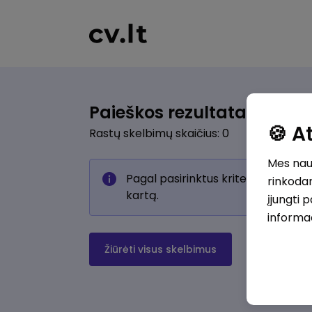
Paieškos rezultatai
🍪 
Rastų skelbimų skaičius: 0
Mes naud
Pagal pasirinktus kriterijus skelb
rinkodar
kartą.
įjungti 
informa
Žiūrėti visus skelbimus