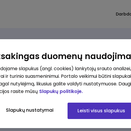
Darbd
Atsakingas duomenų naudojim
ojame slapukus (angl. cookies) lankytojų srauto analizei,
imų nerasta. Pakoreguokite paiešką ir bandykite dar
ai ir turinio suasmeninimui. Portalo veikimui būtini slapuka
pagal nutylėjimą, likusius galite valdyti nustatymuose. Daug
cijos rasite mūsų
Slapukų politikoje.
Slapukų nustatymai
Leisti visus slapukus