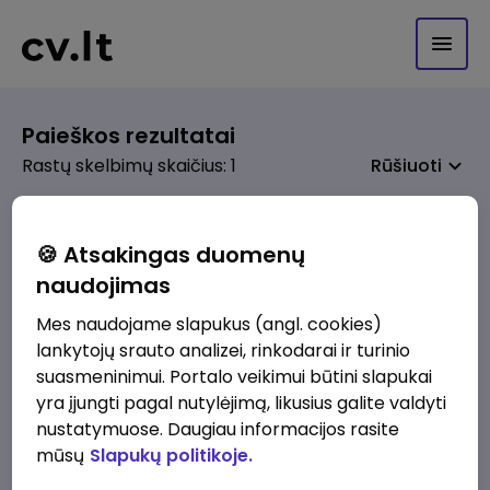
Paieškos rezultatai
Rastų skelbimų skaičius: 1
Rūšiuoti
🍪 Atsakingas duomenų
naudojimas
prieš 1 sav.
Ieškome Dokumentų valdymo skyriaus
Mes naudojame slapukus (angl. cookies)
vyresniojo (-sios) specialisto (-ės)
lankytojų srauto analizei, rinkodarai ir turinio
Policijos departamentas prie Lietuvos Respublikos vidaus reikalų ministerijos
suasmeninimui. Portalo veikimui būtini slapukai
Vilnius
yra įjungti pagal nutylėjimą, likusius galite valdyti
nustatymuose. Daugiau informacijos rasite
1521 - 1700 €/mėn.
Prieš mokesčius
mūsų
Slapukų politikoje.