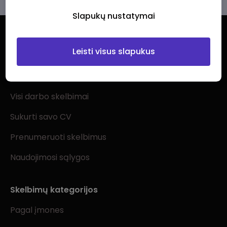
Slapukų nustatymai
Leisti visus slapukus
Ieškantiems darbo
Visi darbo skelbimai
Sukurti savo CV
Prenumeruoti skelbimus
Naudojimosi sąlygos
Skelbimų kategorijos
Pagal įmones