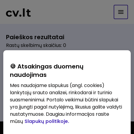
Paieškos rezultatai
Rastų skelbimų skaičius: 0
Pagal pasirinktus kriterijus skelbimų
🍪 Atsakingas duomenų
nerasta. Pakoreguokite paiešką ir
naudojimas
bandykite dar kartą.
Mes naudojame slapukus (angl. cookies)
lankytojų srauto analizei, rinkodarai ir turinio
suasmeninimui. Portalo veikimui būtini slapukai
Žiūrėti visus skelbimus
yra įjungti pagal nutylėjimą, likusius galite valdyti
nustatymuose. Daugiau informacijos rasite
mūsų
Slapukų politikoje.