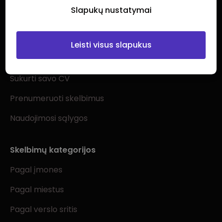
Slapukų nustatymai
Ieškantiems darbo
Leisti visus slapukus
Visi darbo skelbimai
Sukurti savo CV
Prenumeruoti skelbimus
Naudojimosi sąlygos
Skelbimų kategorijos
Pagal įmones
Pagal miestus
Pagal verslo sritis