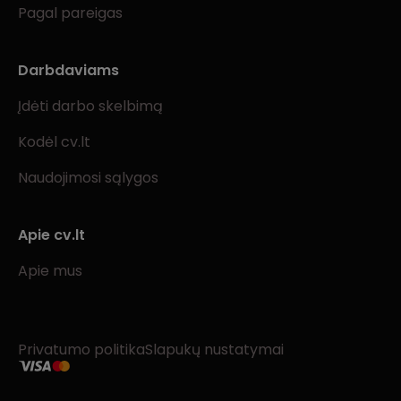
Pagal pareigas
Darbdaviams
Įdėti darbo skelbimą
Kodėl cv.lt
Naudojimosi sąlygos
Apie cv.lt
Apie mus
Privatumo politika
Slapukų nustatymai