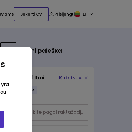
aviams
Sukurti CV
Prisijungti
LT
Išsami paieška
as
Papildomi filtrai
Ištrinti visus
i yra
Birštonas
iau