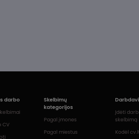
ms darbo
Skelbimų
Darbdav
kategorijos
skelbimai
Įdėti dar
Pagal įmones
skelbimą
o CV
Pagal miestus
Kodėl cv.l
oti