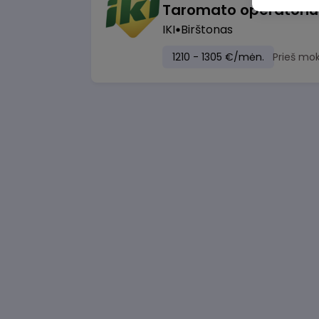
Taromato operatoriu
IKI
Birštonas
1210 - 1305 €/mėn.
Prieš mo