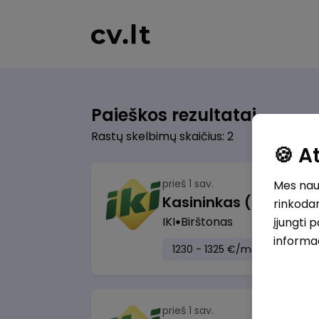
Paieškos rezultatai
Rastų skelbimų skaičius: 2
🍪 
prieš 1 sav.
Mes naud
rinkodar
IKI
Birštonas
įjungti 
informa
1230 - 1325 €/mėn.
Prieš mo
prieš 1 sav.