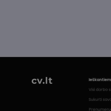
Ieškantie
Visi darbo 
Sukurti sav
Prenumeru