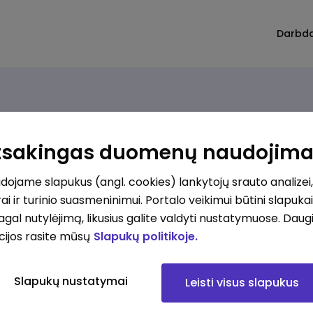
Darbd
Rūšiuoti
Atsakingas duomenų naudojim
ojame slapukus (angl. cookies) lankytojų srauto analizei,
Kasininkas (-ė) - pardavėjas (-a), Vytauto g. 30, Jieznas
ai ir turinio suasmeninimui. Portalo veikimui būtini slapuka
pagal nutylėjimą, likusius galite valdyti nustatymuose. Daug
cijos rasite mūsų
Slapukų politikoje.
kesčius
Slapukų nustatymai
Leisti visus slapukus