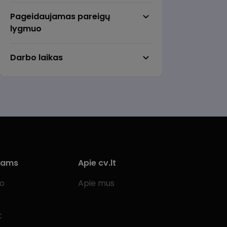
Anykščiai
Pageidaujamas pareigų
Birštonas
lygmuo
Biržai
Darbo laikas
Druskininkai
Elektrėnai
Gargždai
Garliava
Jonava
Joniškis
iams
Apie cv.lt
Jurbarkas
bo
Apie mus
Kaišiadorys
Karmėlava
t
Kėdainiai