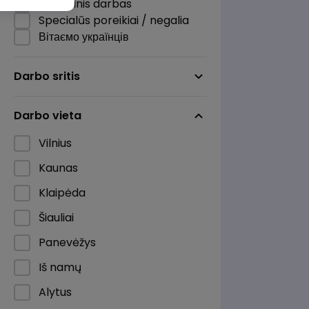
Nuotolinis darbas
Specialūs poreikiai / negalia
Вітаємо українців
Darbo sritis
Darbo vieta
Vilnius
Kaunas
Klaipėda
Šiauliai
Panevėžys
Iš namų
Alytus