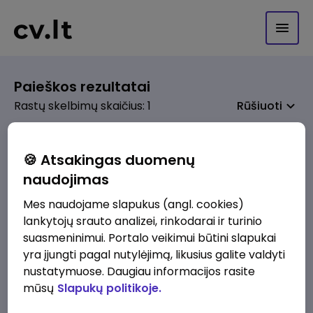
Paieškos rezultatai
Rastų skelbimų skaičius: 1
Rūšiuoti
🍪 Atsakingas duomenų
naudojimas
prieš 2 sav.
Kasininkas (-ė) - pardavėjas (-a), Livonijos
Mes naudojame slapukus (angl. cookies)
g. 3, Joniškis
lankytojų srauto analizei, rinkodarai ir turinio
IKI
Joniškis
suasmeninimui. Portalo veikimui būtini slapukai
yra įjungti pagal nutylėjimą, likusius galite valdyti
1230 - 1325 €/mėn.
Prieš mokesčius
nustatymuose. Daugiau informacijos rasite
mūsų
Slapukų politikoje.