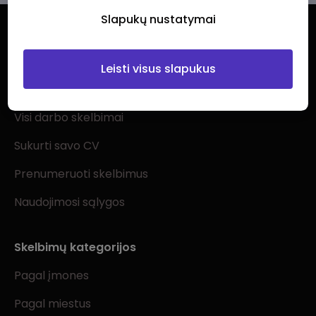
Slapukų nustatymai
Leisti visus slapukus
Ieškantiems darbo
Visi darbo skelbimai
Sukurti savo CV
Prenumeruoti skelbimus
Naudojimosi sąlygos
Skelbimų kategorijos
Pagal įmones
Pagal miestus